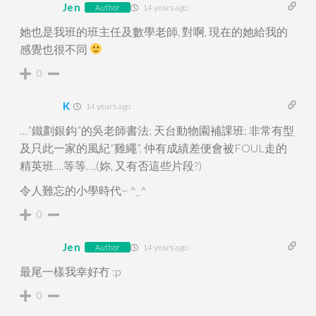
Jen
14 years ago
Author
她也是我班的班主任及數學老師, 對啊, 現在的她給我的
感覺也很不同
0
K
14 years ago
…”鐵劃銀鈎”的吳老師書法; 天台動物園補課班; 非常有型
及只此一家的風紀”雞繩”, 仲有成績差便會被FOUL走的
精英班….等等….(妳, 又有否這些片段?)
令人難忘的小學時代~ ^_^
0
Jen
14 years ago
Author
最尾一樣我幸好冇 :p
0