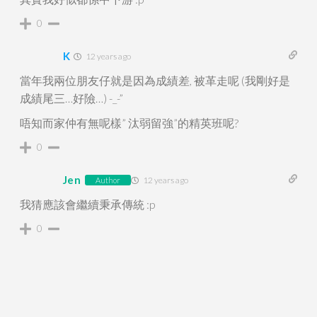
0
K
12 years ago
當年我兩位朋友仔就是因為成績差, 被革走呢 (我剛好是
成績尾三…好險…) -_-”
唔知而家仲有無呢樣” 汰弱留強”的精英班呢?
0
Jen
12 years ago
Author
我猜應該會繼續秉承傳統 :p
0