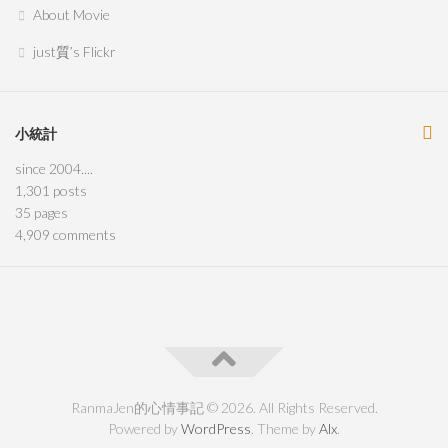
About Movie
just質’s Flickr
小統計
since 2004....
1,301
posts
35
pages
4,909
comments
RanmaJen的心情事記 © 2026. All Rights Reserved.
Powered by
WordPress
. Theme by
Alx
.