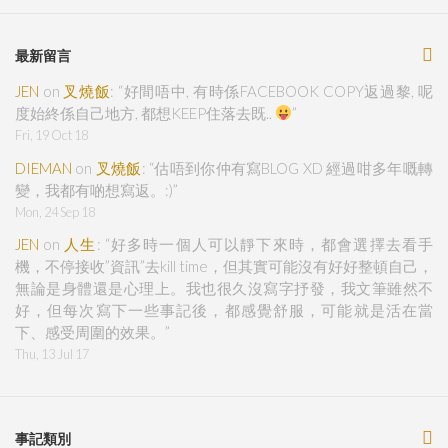
最新留言
JEN
on
叉燒飯
: “
好間唔中, 有時係FACEBOOK COPY返過黎, 呢
度始終係自己地方, 都想KEEP住落去既..
”
Fri, 19 Oct 18
DIEMAN
on
叉燒飯
: “
估唔到你仲有寫BLOG XD 經過咁多年嘅轉
變，我都有啲想寫返。:)
”
Mon, 24 Sep 18
JEN
on
人生
: “
好多時一個人可以靜下來時，都會選擇去看手
機，不停接收”資訊”去kill time，但其實可能沒有好好整頓自己，
無論是身體還是心理上。我也很久沒寫字抒發，我文筆雖然不
好，但每次寫下一些事記後，都感覺舒服，可能就是活在當
下、感受周圍的效果。
”
Thu, 13 Jul 17
事記類別