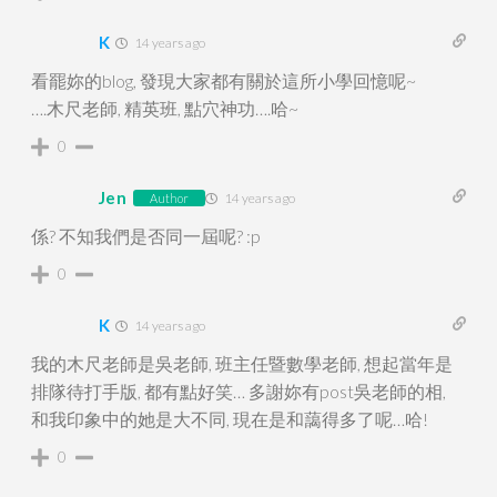
K
14 years ago
看罷妳的blog, 發現大家都有關於這所小學回憶呢~
….木尺老師, 精英班, 點穴神功….哈~
0
Jen
14 years ago
Author
係? 不知我們是否同一屆呢? :p
0
K
14 years ago
我的木尺老師是吳老師, 班主任暨數學老師, 想起當年是
排隊待打手版, 都有點好笑… 多謝妳有post吳老師的相,
和我印象中的她是大不同, 現在是和藹得多了呢…哈!
0