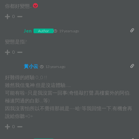
你都好變態..
0
Jen
19 years ago
Author
變態是指?
0
黃小云
13 years ago
好難得的經驗 0_0 !!
雖然我信鬼神,但是沒這體驗…..
可能有啦~只是我沒當一回事(奇怪敲打聲.高樓窗外的阿伯.
極速閃過的白影…等)
因我沒害怕所以不覺得那就是~~哈!等我回憶一下,有機會再
說給你聽+0+
0