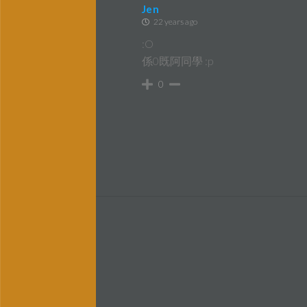
Jen
22 years ago
:O
係0既阿同學 :p
0