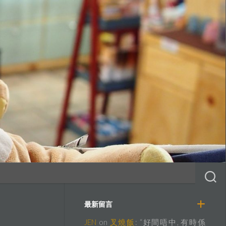
最新留言
JEN
on
叉燒飯
: “
好間唔中, 有時係