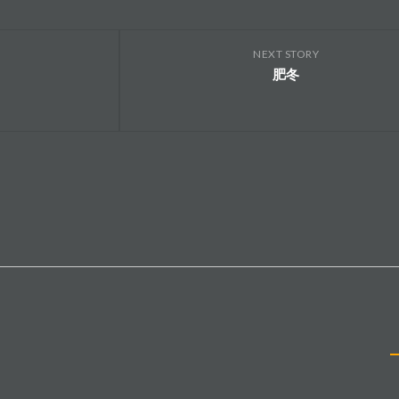
NEXT STORY
肥冬