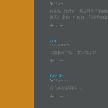
22 years ago
妳要快d好返呀，我等緊妳同我練
那天的比賽打得好好，只要我們繼
0
Jen
22 years ago
我覺得炆了點…..有排都唔好…
0
GeoKit
22 years ago
專心休養呀同學 :p
0