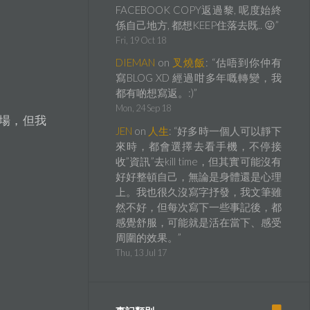
FACEBOOK COPY返過黎, 呢度始終
係自己地方, 都想KEEP住落去既.. 😛
”
Fri, 19 Oct 18
DIEMAN
on
叉燒飯
: “
估唔到你仲有
寫BLOG XD 經過咁多年嘅轉變，我
都有啲想寫返。:)
”
Mon, 24 Sep 18
場，但我
JEN
on
人生
: “
好多時一個人可以靜下
來時，都會選擇去看手機，不停接
收”資訊”去kill time，但其實可能沒有
好好整頓自己，無論是身體還是心理
上。我也很久沒寫字抒發，我文筆雖
然不好，但每次寫下一些事記後，都
感覺舒服，可能就是活在當下、感受
周圍的效果。
”
Thu, 13 Jul 17