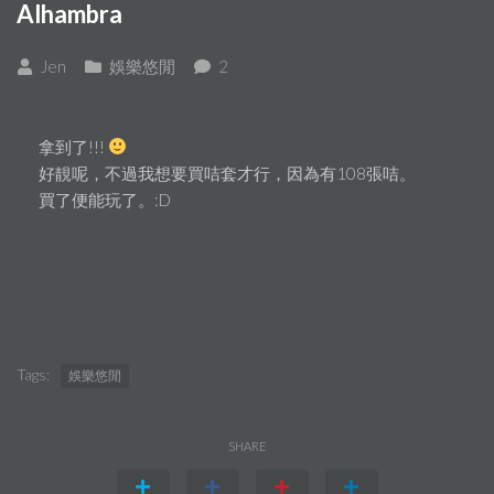
Alhambra
Jen
娛樂悠閒
2
拿到了!!!
好靚呢，不過我想要買咭套才行，因為有108張咭。
買了便能玩了。:D
Tags:
娛樂悠閒
SHARE