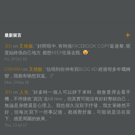
最新留言
JEN
on
叉燒飯
: “
好間唔中, 有時係FACEBOOK COPY返過黎, 呢
度始終係自己地方, 都想KEEP住落去既..
”
Fri, 19 Oct 18
DIEMAN
on
叉燒飯
: “
估唔到你仲有寫BLOG XD 經過咁多年嘅轉
變，我都有啲想寫返。:)
”
Mon, 24 Sep 18
JEN
on
人生
: “
好多時一個人可以靜下來時，都會選擇去看手
機，不停接收”資訊”去kill time，但其實可能沒有好好整頓自己，
無論是身體還是心理上。我也很久沒寫字抒發，我文筆雖然不
好，但每次寫下一些事記後，都感覺舒服，可能就是活在當
下、感受周圍的效果。
”
Thu, 13 Jul 17