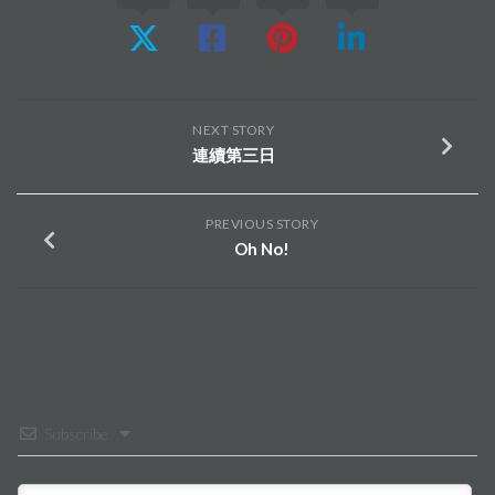
NEXT STORY
連續第三日
PREVIOUS STORY
Oh No!
Subscribe