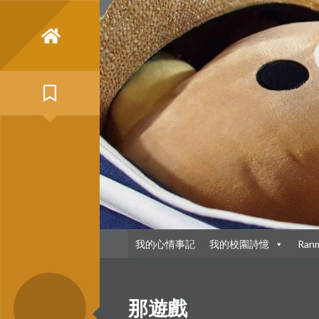
Skip
to
content
我的心情事記
我的校園詩憶
Ran
那遊戲