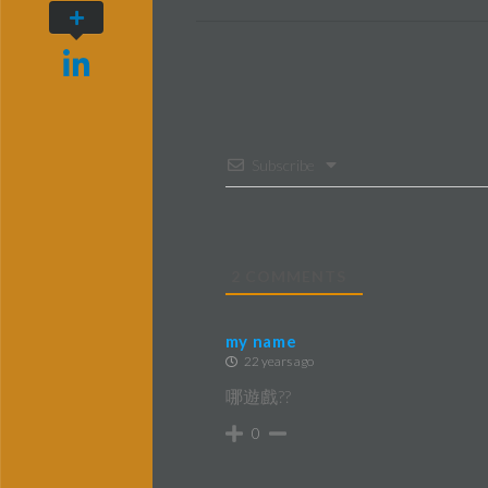
Subscribe
2
COMMENTS
my name
22 years ago
哪遊戲??
0