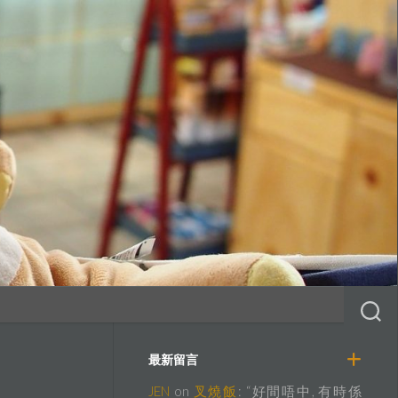
最新留言
JEN
on
叉燒飯
: “
好間唔中, 有時係