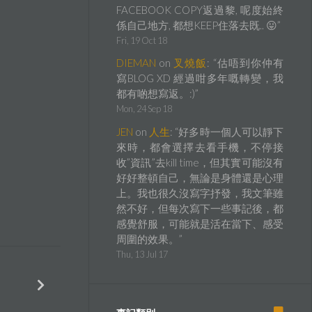
FACEBOOK COPY返過黎, 呢度始終
係自己地方, 都想KEEP住落去既.. 😛
”
Fri, 19 Oct 18
DIEMAN
on
叉燒飯
: “
估唔到你仲有
寫BLOG XD 經過咁多年嘅轉變，我
都有啲想寫返。:)
”
Mon, 24 Sep 18
JEN
on
人生
: “
好多時一個人可以靜下
來時，都會選擇去看手機，不停接
收”資訊”去kill time，但其實可能沒有
好好整頓自己，無論是身體還是心理
上。我也很久沒寫字抒發，我文筆雖
然不好，但每次寫下一些事記後，都
感覺舒服，可能就是活在當下、感受
周圍的效果。
”
Thu, 13 Jul 17