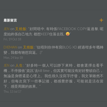
最新留言
JEN
on
叉燒飯
: “
好間唔中, 有時係FACEBOOK COPY返過黎, 呢
度始終係自己地方, 都想KEEP住落去既..
”
Fri, 19 Oct 18
DIEMAN
on
叉燒飯
: “
估唔到你仲有寫BLOG XD 經過咁多年嘅轉
變，我都有啲想寫返。:)
”
Mon, 24 Sep 18
JEN
on
人生
: “
好多時一個人可以靜下來時，都會選擇去看手
機，不停接收”資訊”去kill time，但其實可能沒有好好整頓自己，
無論是身體還是心理上。我也很久沒寫字抒發，我文筆雖然不
好，但每次寫下一些事記後，都感覺舒服，可能就是活在當
下、感受周圍的效果。
”
Thu, 13 Jul 17