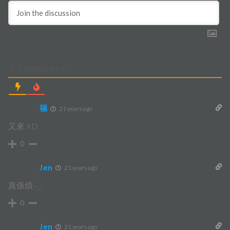
5
COMMENTS
福
21 years ago
又來 XD
0
Jen
21 years ago
真係煩 -_-
0
Jen
21 years ago