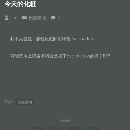
今天的化粧
Jen
扮靚購物
2
我不太喜歡….那個化粧師用綠色eye shadow -_-
可能基本上我看不慣自己搽了eye shadow的樣子吧?!
Tags:
扮靚購物
SHARE