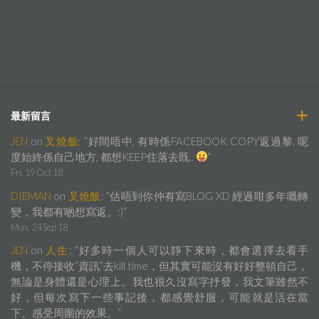
最新留言
JEN
on
叉燒飯
: “
好間唔中, 有時係FACEBOOK COPY返過黎, 呢
度始終係自己地方, 都想KEEP住落去既..
”
Fri, 19 Oct 18
DIEMAN
on
叉燒飯
: “
估唔到你仲有寫BLOG XD 經過咁多年嘅轉
變，我都有啲想寫返。:)
”
Mon, 24 Sep 18
JEN
on
人生
: “
好多時一個人可以靜下來時，都會選擇去看手
機，不停接收”資訊”去kill time，但其實可能沒有好好整頓自己，
無論是身體還是心理上。我也很久沒寫字抒發，我文筆雖然不
好，但每次寫下一些事記後，都感覺舒服，可能就是活在當
下、感受周圍的效果。
”