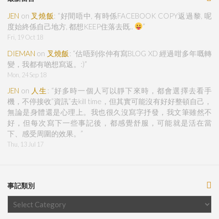
JEN
on
叉燒飯
: “
好間唔中, 有時係FACEBOOK COPY返過黎, 呢
度始終係自己地方, 都想KEEP住落去既..
”
Fri, 19 Oct 18
DIEMAN
on
叉燒飯
: “
估唔到你仲有寫BLOG XD 經過咁多年嘅轉
變，我都有啲想寫返。:)
”
Mon, 24 Sep 18
JEN
on
人生
: “
好多時一個人可以靜下來時，都會選擇去看手
機，不停接收”資訊”去kill time，但其實可能沒有好好整頓自己，
無論是身體還是心理上。我也很久沒寫字抒發，我文筆雖然不
好，但每次寫下一些事記後，都感覺舒服，可能就是活在當
下、感受周圍的效果。
”
Thu, 13 Jul 17
事記類別