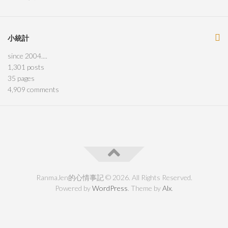
小統計
since 2004....
1,301
posts
35
pages
4,909
comments
RanmaJen的心情事記 © 2026. All Rights Reserved.
Powered by
WordPress
. Theme by
Alx
.