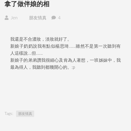
拿了做伴娘的相
Jen
朋友情真
4
我還是不合濃妝，淡妝就好了。
新娘子奶奶說我有點似楊思琦…….雖然不是第一次聽到有
人這樣說….但…….
新娘子的弟弟讚我很細心及肯為人著想，一班姊妹中，我
最為得人，我聽到都幾開心的。:p
Tags:
朋友情真