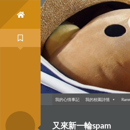
Skip
to
content
我的心情事記
我的校園詩憶
Ran
又來新一輪spam