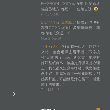
FACEBOOK COPY返過黎, 呢度始終
係自己地方, 都想KEEP住落去既..
”
Fri, 19 Oct 18
DIEMAN
on
叉燒飯
: “
估唔到你仲有
寫BLOG XD 經過咁多年嘅轉變，我
都有啲想寫返。:)
”
Mon, 24 Sep 18
JEN
on
人生
: “
好多時一個人可以靜下
來時，都會選擇去看手機，不停接
收”資訊”去kill time，但其實可能沒有
好好整頓自己，無論是身體還是心理
上。我也很久沒寫字抒發，我文筆雖
然不好，但每次寫下一些事記後，都
感覺舒服，可能就是活在當下、感受
周圍的效果。
”
Thu, 13 Jul 17