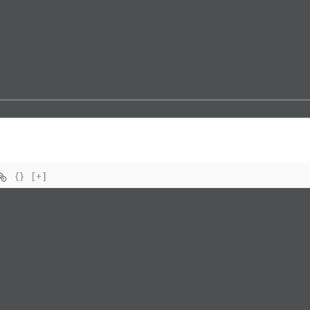
{}
[+]