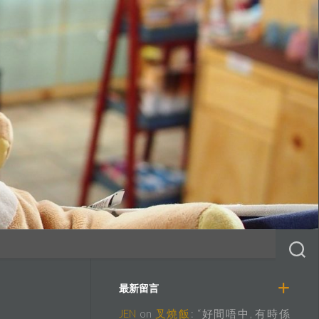
最新留言
JEN
on
叉燒飯
: “
好間唔中, 有時係