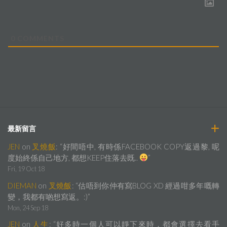
0
COMMENTS
最新留言
JEN
on
叉燒飯
: “
好間唔中, 有時係FACEBOOK COPY返過黎, 呢
度始終係自己地方, 都想KEEP住落去既..
”
Fri, 19 Oct 18
DIEMAN
on
叉燒飯
: “
估唔到你仲有寫BLOG XD 經過咁多年嘅轉
變，我都有啲想寫返。:)
”
Mon, 24 Sep 18
JEN
on
人生
: “
好多時一個人可以靜下來時，都會選擇去看手