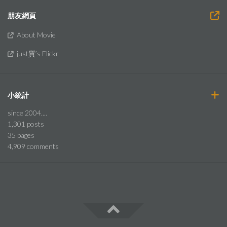
朋友網頁
About Movie
just質’s Flickr
小統計
since 2004....
1,301
posts
35
pages
4,909
comments