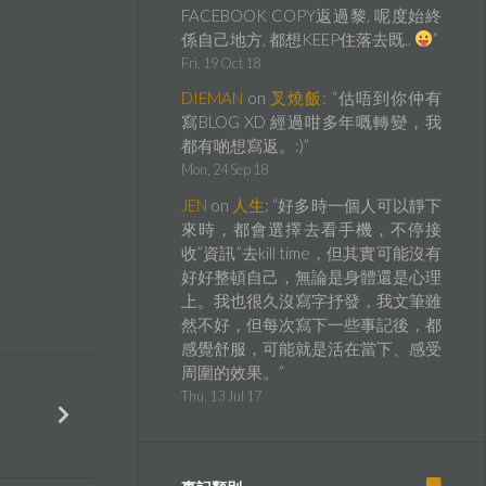
FACEBOOK COPY返過黎, 呢度始終
係自己地方, 都想KEEP住落去既..
”
Fri, 19 Oct 18
DIEMAN
on
叉燒飯
: “
估唔到你仲有
寫BLOG XD 經過咁多年嘅轉變，我
都有啲想寫返。:)
”
Mon, 24 Sep 18
JEN
on
人生
: “
好多時一個人可以靜下
來時，都會選擇去看手機，不停接
收”資訊”去kill time，但其實可能沒有
好好整頓自己，無論是身體還是心理
上。我也很久沒寫字抒發，我文筆雖
然不好，但每次寫下一些事記後，都
感覺舒服，可能就是活在當下、感受
周圍的效果。
”
Thu, 13 Jul 17