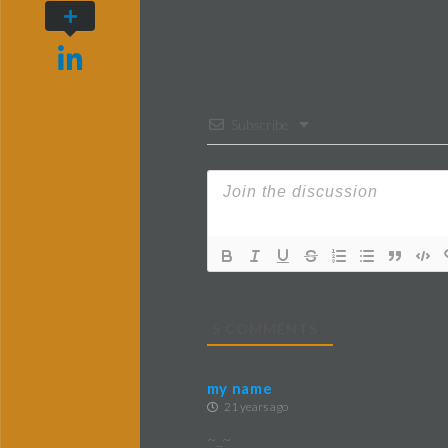
Subscribe
5
COMMENTS
my name
21 years ago
~_~