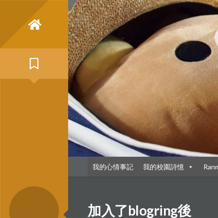
Skip
to
content
我的心情事記
我的校園詩憶
Ran
加入了blogring後