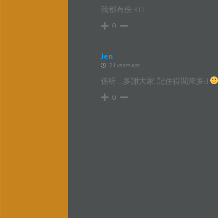
我都有份 XD
0
Jen
21 years ago
係呀….多謝大家, 記住得閒來多d
0