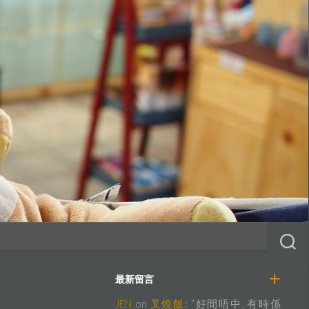
最新留言
JEN
on
叉燒飯
: “
好間唔中, 有時係