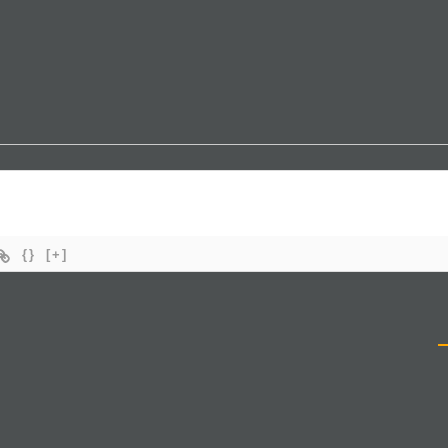
{}
[+]