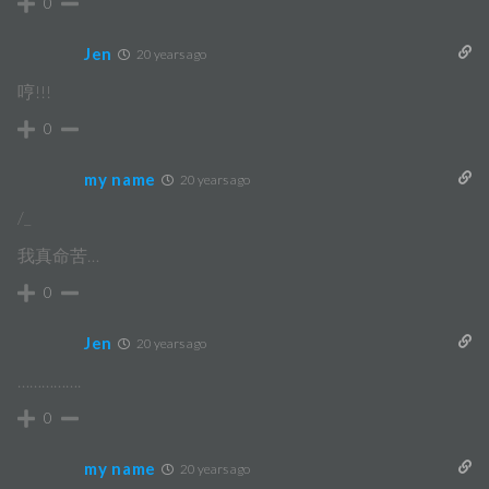
0
Jen
20 years ago
哼!!!
0
my name
20 years ago
/_
我真命苦…
0
Jen
20 years ago
…………….
0
my name
20 years ago