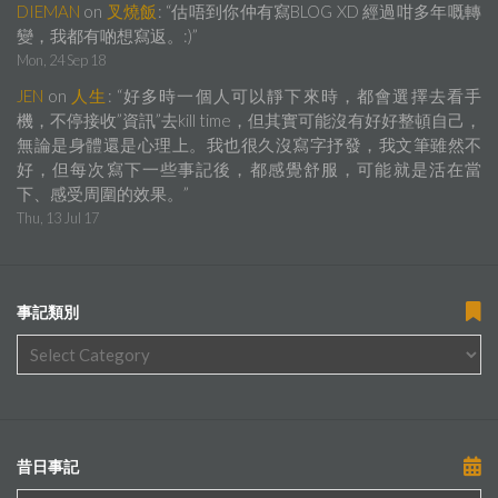
DIEMAN
on
叉燒飯
: “
估唔到你仲有寫BLOG XD 經過咁多年嘅轉
變，我都有啲想寫返。:)
”
Mon, 24 Sep 18
JEN
on
人生
: “
好多時一個人可以靜下來時，都會選擇去看手
機，不停接收”資訊”去kill time，但其實可能沒有好好整頓自己，
無論是身體還是心理上。我也很久沒寫字抒發，我文筆雖然不
好，但每次寫下一些事記後，都感覺舒服，可能就是活在當
下、感受周圍的效果。
”
Thu, 13 Jul 17
事記類別
昔日事記