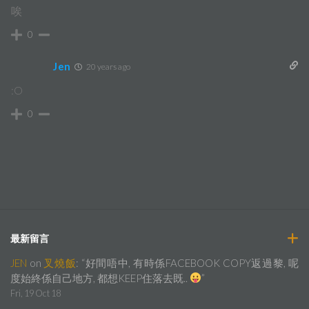
唉
0
Jen
20 years ago
:O
0
最新留言
JEN
on
叉燒飯
: “
好間唔中, 有時係FACEBOOK COPY返過黎, 呢
度始終係自己地方, 都想KEEP住落去既..
”
Fri, 19 Oct 18