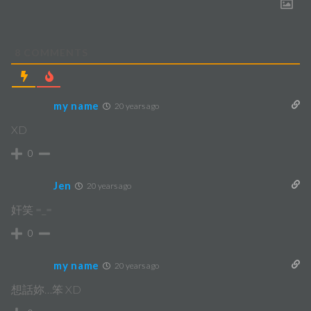
8
COMMENTS
my name
20 years ago
XD
0
Jen
20 years ago
奸笑 =_=
0
my name
20 years ago
想話妳…笨 XD