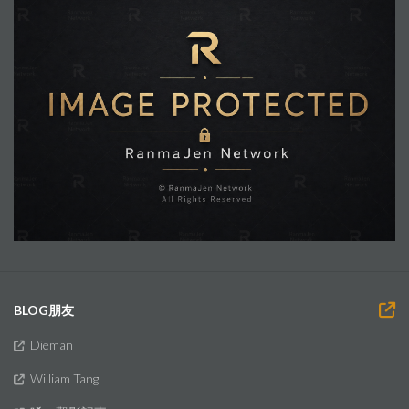
BLOG朋友
Dieman
William Tang