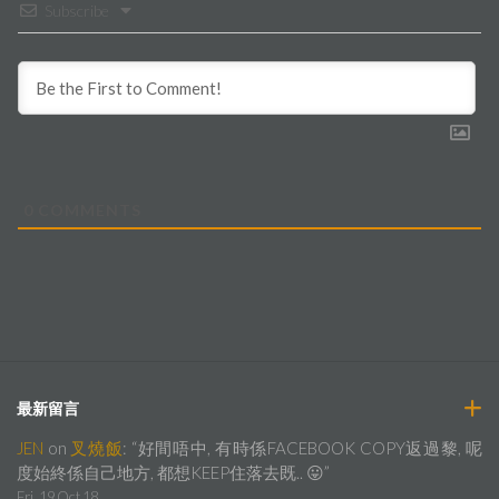
Subscribe
0
COMMENTS
最新留言
JEN
on
叉燒飯
: “
好間唔中, 有時係FACEBOOK COPY返過黎, 呢
度始終係自己地方, 都想KEEP住落去既.. 😛
”
Fri, 19 Oct 18