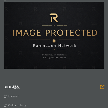
BLOG朋友
Dieman
William Tang