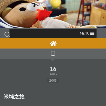
Skip
to
content
MENU
16
AUG
2005
米埔之旅