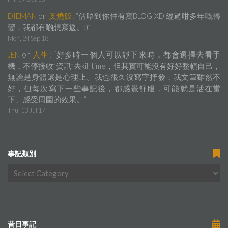
DIEMAN
on
叉燒飯
: “
估唔到你仲有寫BLOG XD 經過咁多年嘅轉
變，我都有啲想寫返。:)
”
Mon, 24 Sep 18
JEN
on
人生
: “
好多時一個人可以靜下來時，都會選擇去看手
機，不停接收”資訊”去kill time，但其實可能沒有好好整頓自己，
無論是身體還是心理上。我也很久沒寫字抒發，我文筆雖然不
好，但每次寫下一些事記後，都感覺舒服，可能就是活在當
下、感受周圍的效果。
”
Thu, 13 Jul 17
事記類別
昔日事記