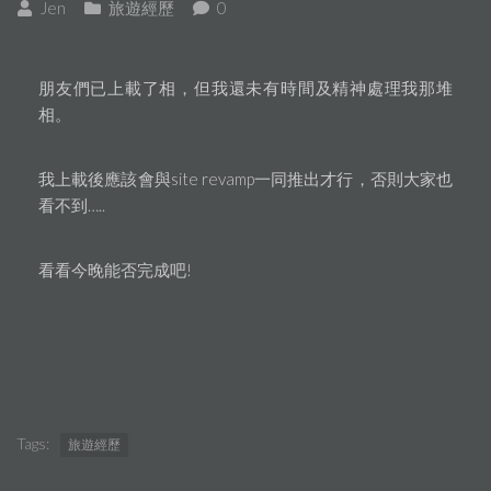
Jen
旅遊經歷
0
朋友們已上載了相，但我還未有時間及精神處理我那堆
相。
我上載後應該會與site revamp一同推出才行，否則大家也
看不到…..
看看今晚能否完成吧!
Tags:
旅遊經歷