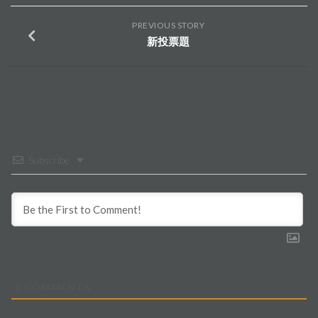
PREVIOUS STORY
新投票題
Subscribe
0
COMMENTS