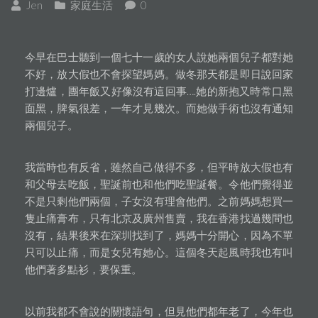
Jen
家庭生活
0
今早在巴士聽到一個七十一歲的女人說她兩個兒子都對她
不好，放大假也不會探望媽媽。做冬那天都是即日說回家
打邊爐，團年飯又好像沒有這回事….她的新抱又時常口黑
面黑，脾氣很差，一年才見幾次。而她做手術也沒有通知
兩個兒子。
我當時也有反省，雖然自己做得不多，但平時放大假也有
和父母去吃飯，聖誕前也和他們吃聖誕餐。令他們覺得並
不是只剩他們兩個，子女沒有理會他們。之前媽媽想買一
隻止痛膏布，只有北京及廣州售賣，我在香港找過幾間也
沒有，結果後來在深圳找到了，媽媽十分開心，因為不單
只可以止痛，而是女兒有她心。這個冬天起風時我也有叫
他們著多點衫，要保重。
以前我都不會說的關懷語句，但見他們都年老了，今年也