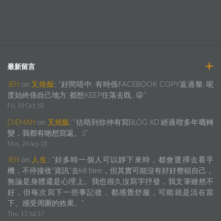
最新留言
JEN
on
叉燒飯
: “
好間唔中, 有時係FACEBOOK COPY返過黎, 呢
度始終係自己地方, 都想KEEP住落去既.. 😛
”
Fri, 19 Oct 18
DIEMAN
on
叉燒飯
: “
估唔到你仲有寫BLOG XD 經過咁多年嘅轉
變，我都有啲想寫返。:)
”
Mon, 24 Sep 18
JEN
on
人生
: “
好多時一個人可以靜下來時，都會選擇去看手
機，不停接收”資訊”去kill time，但其實可能沒有好好整頓自己，
無論是身體還是心理上。我也很久沒寫字抒發，我文筆雖然不
好，但每次寫下一些事記後，都感覺舒服，可能就是活在當
下、感受周圍的效果。
”
Thu, 13 Jul 17