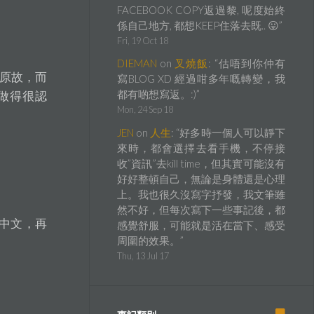
FACEBOOK COPY返過黎, 呢度始終
係自己地方, 都想KEEP住落去既.. 😛
”
Fri, 19 Oct 18
DIEMAN
on
叉燒飯
: “
估唔到你仲有
頁的原故，而
寫BLOG XD 經過咁多年嘅轉變，我
都有啲想寫返。:)
”
ap做得很認
Mon, 24 Sep 18
JEN
on
人生
: “
好多時一個人可以靜下
來時，都會選擇去看手機，不停接
收”資訊”去kill time，但其實可能沒有
好好整頓自己，無論是身體還是心理
上。我也很久沒寫字抒發，我文筆雖
然不好，但每次寫下一些事記後，都
成中文，再
感覺舒服，可能就是活在當下、感受
周圍的效果。
”
Thu, 13 Jul 17