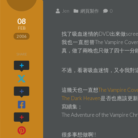
Jen
網頁製作
0
08
FEB
找了吸血迷情的DVD出來做screen
2006
我也一直想替The Vampire 
真，做了兩晚也只做了四十一分
SHARE
不過，看著吸血迷情，又令我對
這幾天也一直想
The Vampire Cov
The Dark Heaven
是否也應該更新一
寫續集；
The Adventure of the Vampi
很多事想做啊!!