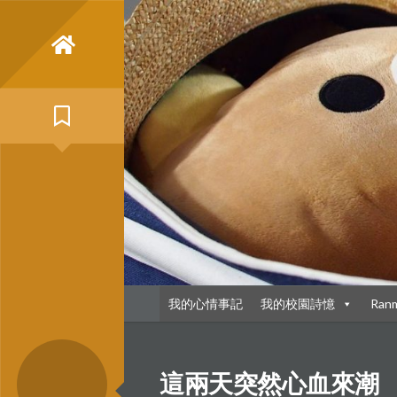
Skip
to
content
我的心情事記
我的校園詩憶
Ran
這兩天突然心血來潮