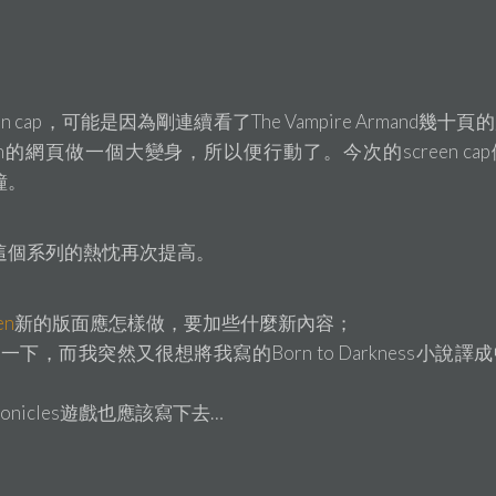
 cap，可能是因為剛連續看了The Vampire Armand幾十
Coven的網頁做一個大變身，所以便行動了。今次的screen c
鐘。
這個系列的熱忱再次提高。
en
新的版面應怎樣做，要加些什麼新內容；
下，而我突然又很想將我寫的Born to Darkness小說譯
re Chronicles遊戲也應該寫下去…