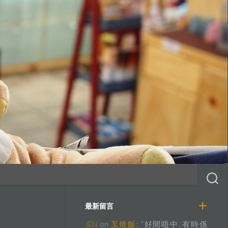
最新留言
JEN
on
叉燒飯
: “
好間唔中, 有時係