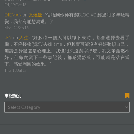
Fri, 19 Oct 18
DIEMAN
on
叉燒飯
: “
估唔到你仲有寫BLOG XD 經過咁多年嘅轉
變，我都有啲想寫返。:)
”
Mon, 24 Sep 18
JEN
on
人生
: “
好多時一個人可以靜下來時，都會選擇去看手
機，不停接收”資訊”去kill time，但其實可能沒有好好整頓自己，
無論是身體還是心理上。我也很久沒寫字抒發，我文筆雖然不
好，但每次寫下一些事記後，都感覺舒服，可能就是活在當
下、感受周圍的效果。
”
Thu, 13 Jul 17
事記類別