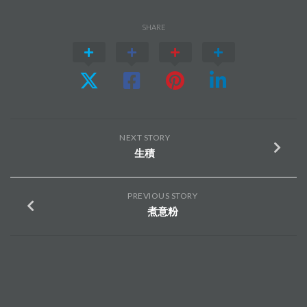
SHARE
NEXT STORY
生積
PREVIOUS STORY
煮意粉