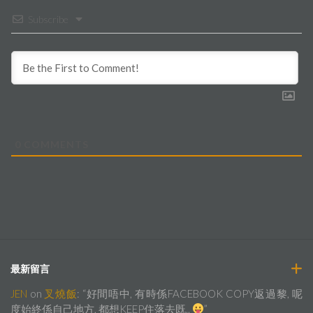
Subscribe
0
COMMENTS
最新留言
JEN
on
叉燒飯
: “
好間唔中, 有時係FACEBOOK COPY返過黎, 呢
度始終係自己地方, 都想KEEP住落去既..
”