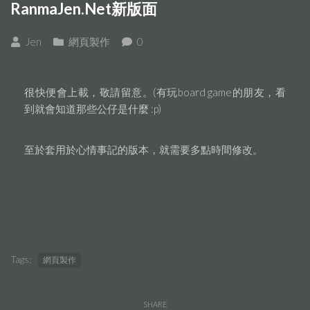
RanmaJen.Net新版面
Jen
網頁製作
0
很快便會上載，敬請留意。(有玩board game的朋友，看
到就會知道那些公仔是什麼 :p)
至於套用於心情事記的版本，就需要多點時間修改。
Tags:
網頁製作
SHARE