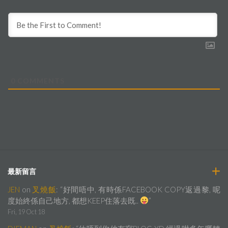
0
COMMENTS
最新留言
JEN
on
叉燒飯
: “
好間唔中, 有時係FACEBOOK COPY返過黎, 呢
度始終係自己地方, 都想KEEP住落去既..
”
Fri, 19 Oct 18