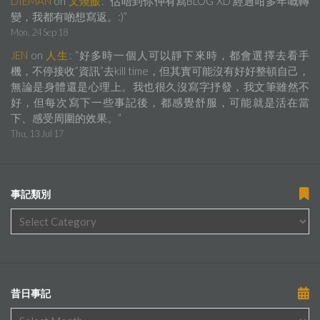
DIEMAN
on
叉燒飯
: “
估唔到你仲有寫BLOG XD 經過咁多年嘅轉
變，我都有啲想寫返。:)
”
Mon, 24 Sep 18
JEN
on
人生
: “
好多時一個人可以靜下來時，都會選擇去看手
機，不停接收”資訊”去kill time，但其實可能沒有好好整頓自己，
無論是身體還是心理上。我也很久沒寫字抒發，我文筆雖然不
好，但每次寫下一些事記後，都感覺舒服，可能就是活在當
下、感受周圍的效果。
”
Thu, 13 Jul 17
事記類別
昔日事記