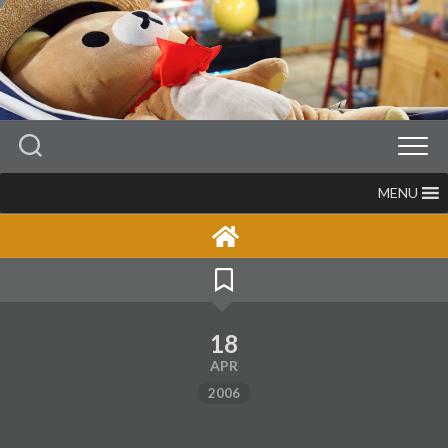
Skip
to
content
MENU
18
APR
2006