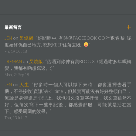
最新留言
JEN
on
叉燒飯
: “
好間唔中, 有時係FACEBOOK COPY返過黎, 呢
度始終係自己地方, 都想KEEP住落去既..
”
Fri, 19 Oct 18
DIEMAN
on
叉燒飯
: “
估唔到你仲有寫BLOG XD 經過咁多年嘅轉
變，我都有啲想寫返。:)
”
Mon, 24 Sep 18
JEN
on
人生
: “
好多時一個人可以靜下來時，都會選擇去看手
機，不停接收”資訊”去kill time，但其實可能沒有好好整頓自己，
無論是身體還是心理上。我也很久沒寫字抒發，我文筆雖然不
好，但每次寫下一些事記後，都感覺舒服，可能就是活在當
下、感受周圍的效果。
”
Thu, 13 Jul 17