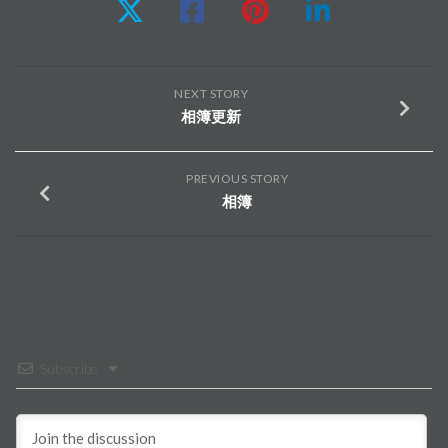
NEXT STORY
相簿更新
PREVIOUS STORY
相簿
Subscribe