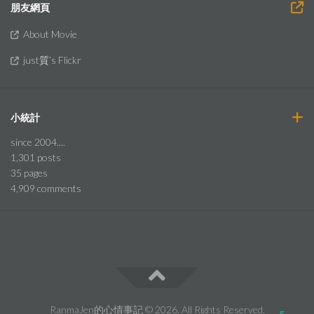
朋友網頁
About Movie
just質’s Flickr
小統計
since 2004....
1,301
posts
35
pages
4,909
comments
RanmaJen的心情事記 © 2026. All Rights Reserved.