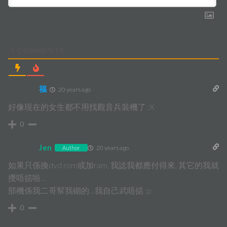
5
COMMENTS
福
20 years ago
好像現在的女生都不用找觀音兵裝機了 :X
0
Jen
20 years ago
Author
如果只係換dvd rom或加ram, 我諗我都應付得來, 其它的我就
攪唔掂啦…
部機係我二哥幫我砌的…我自己武唔掂 :p
0