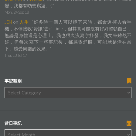
變，我都有啲想寫返。:)
”
Mon, 24 Sep 18
JEN
on
人生
: “
好多時一個人可以靜下來時，都會選擇去看手
機，不停接收”資訊”去kill time，但其實可能沒有好好整頓自己，
無論是身體還是心理上。我也很久沒寫字抒發，我文筆雖然不
好，但每次寫下一些事記後，都感覺舒服，可能就是活在當
下、感受周圍的效果。
”
Thu, 13 Jul 17
事記類別
昔日事記