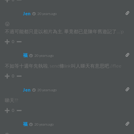
Jen
20 years ago
😛
不過可能都只是以相片為主, 畢竟都已是陳年舊遊記了…:p
0
福
20 years ago
不如等十週年先執啦, send條link叫人睇天有意思吧 //flee
0
Jen
20 years ago
睇天??
0
福
20 years ago