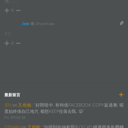
先………
0
Jen
20 years ago
XD
0
最新留言
JEN
on
叉燒飯
: “
好間唔中, 有時係FACEBOOK COPY返過黎, 呢
度始終係自己地方, 都想KEEP住落去既.. 😛
”
Fri, 19 Oct 18
DIEMAN
on
叉燒飯
: “
估唔到你仲有寫BLOG XD 經過咁多年嘅轉