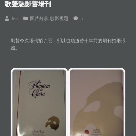
歌聲魅影舊場刊
Jen
圖片分享
,
歌影視題
5
剛替今次場刊拍了照，所以也順道替十年前的場刊拍兩張
照。