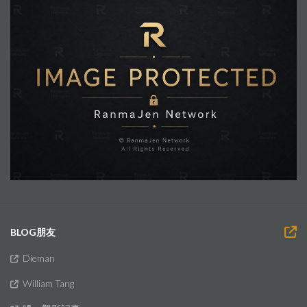
BLOG朋友
Dieman
William Tang