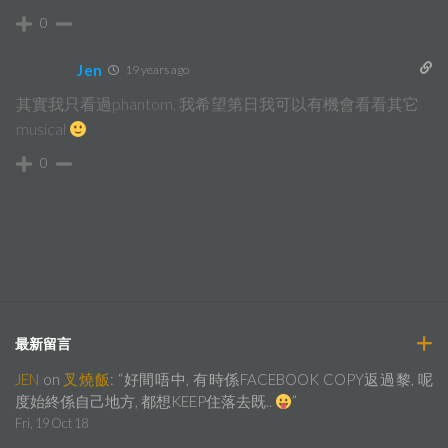
0
Jen
19 years ago
其實我只看過phantom, 我希望第日我可以有機會看看其它
musical
0
最新留言
JEN
on
叉燒飯
: “
好間唔中, 有時係FACEBOOK COPY返過黎, 呢
度始終係自己地方, 都想KEEP住落去既..
”
Fri, 19 Oct 18