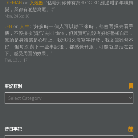
DIEMAN
on
叉燒飯
: “
估唔到你仲有寫BLOG XD 經過咁多年嘅轉
變，我都有啲想寫返。:)
”
Mon, 24 Sep 18
JEN
on
人生
: “
好多時一個人可以靜下來時，都會選擇去看手
機，不停接收”資訊”去kill time，但其實可能沒有好好整頓自己，
無論是身體還是心理上。我也很久沒寫字抒發，我文筆雖然不
好，但每次寫下一些事記後，都感覺舒服，可能就是活在當
下、感受周圍的效果。
”
Thu, 13 Jul 17
事記類別
昔日事記