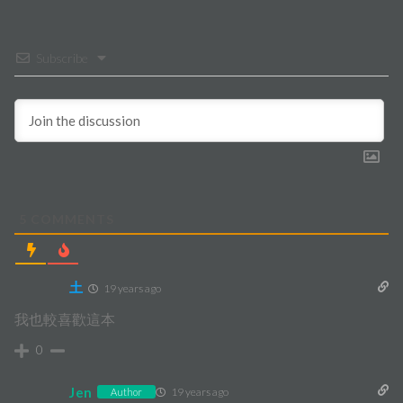
Subscribe
5
COMMENTS
土
19 years ago
我也較喜歡這本
0
Jen
19 years ago
Author