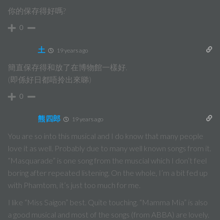
你的保存得好嗎?
0
土
19 years ago
簡直保存得和放了在博物館一樣好.
(即係好日都唔拎出來睇)
0
熊四郎
19 years ago
You are so into this musical and I do know that many people
love it as well. Probably due to many well known songs from it.
“Masquarade” is one song from the muscial which I don’t feel
boring after repeated listening. On the whole, I’m a bit fed up
with Phamtom, it’s just too much for me.
I like “Miss Saigon” best. Quite touching. “Mamma Mia” is also
a good musical and most of the songs (from ABBA) are lovely.