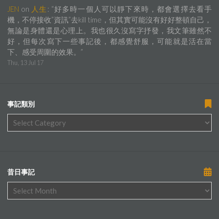
JEN
on
人生
: “
好多時一個人可以靜下來時，都會選擇去看手
機，不停接收”資訊”去kill time，但其實可能沒有好好整頓自己，
無論是身體還是心理上。我也很久沒寫字抒發，我文筆雖然不
好，但每次寫下一些事記後，都感覺舒服，可能就是活在當
下、感受周圍的效果。
”
Thu, 13 Jul 17
事記類別
昔日事記