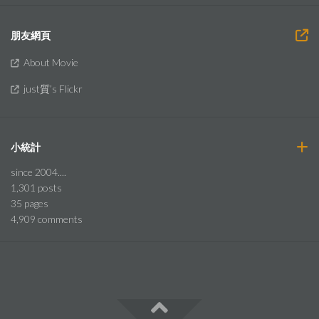
朋友網頁
About Movie
just質’s Flickr
小統計
since 2004....
1,301
posts
35
pages
4,909
comments