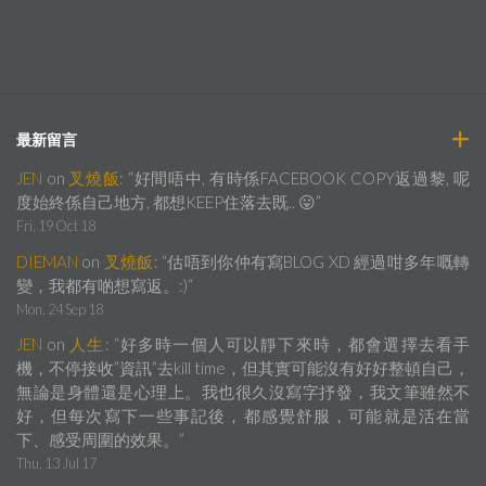
最新留言
JEN
on
叉燒飯
: “
好間唔中, 有時係FACEBOOK COPY返過黎, 呢
度始終係自己地方, 都想KEEP住落去既.. 😛
”
Fri, 19 Oct 18
DIEMAN
on
叉燒飯
: “
估唔到你仲有寫BLOG XD 經過咁多年嘅轉
變，我都有啲想寫返。:)
”
Mon, 24 Sep 18
JEN
on
人生
: “
好多時一個人可以靜下來時，都會選擇去看手
機，不停接收”資訊”去kill time，但其實可能沒有好好整頓自己，
無論是身體還是心理上。我也很久沒寫字抒發，我文筆雖然不
好，但每次寫下一些事記後，都感覺舒服，可能就是活在當
下、感受周圍的效果。
”
Thu, 13 Jul 17