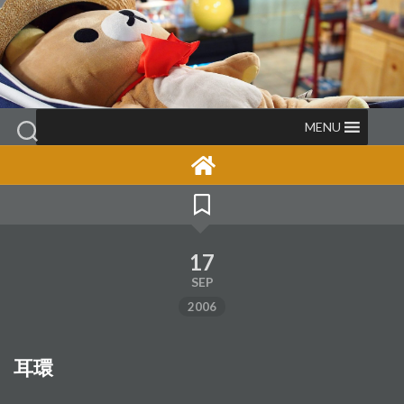
Skip
to
content
MENU
17
SEP
2006
耳環