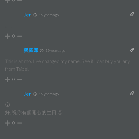
0
Jen
19 years ago
……
0
熊四郎
19 years ago
This is ah mo. I’ve changed my name. See if I can buy you any
from Taipei.
0
Jen
19 years ago
😮
好, 祝你有個開心的生日 🙂
0