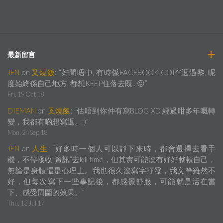
最新留言
JEN
on
叉燒飯
: “
好間唔中, 有時係FACEBOOK COPY返過黎, 呢
度始終係自己地方, 都想KEEP住落去既.. 😛
”
Fri, 19 Oct 18
DIEMAN
on
叉燒飯
: “
估唔到你仲有寫BLOG XD 經過咁多年嘅轉
變，我都有啲想寫返。:)
”
Mon, 24 Sep 18
JEN
on
人生
: “
好多時一個人可以靜下來時，都會選擇去看手
機，不停接收”資訊”去kill time，但其實可能沒有好好整頓自己，
無論是身體還是心理上。我也很久沒寫字抒發，我文筆雖然不
好，但每次寫下一些事記後，都感覺舒服，可能就是活在當
下、感受周圍的效果。
”
Thu, 13 Jul 17