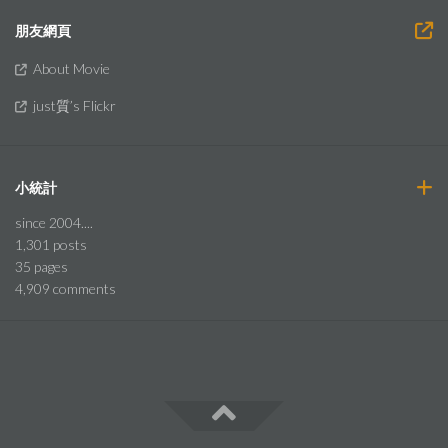
朋友網頁
About Movie
just質’s Flickr
小統計
since 2004....
1,301
posts
35
pages
4,909
comments