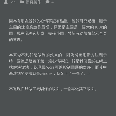
Jen
網頁製作
4
因為有朋友說我的心情事記有點慢，經我研究過後，顯示
主圖的速度應該是最慢，原因是主圖是一幅大約100k的
圖，現在我將它切成十幾張小圖，希望有助加快顯示全頁
的速度。
本來做不到我想做到的效果的，因為將圖用新方法顯示
時，圖總是遮蓋了第一篇心情事記。於是我便嘗試在網上
找解決辦法，發現原來css可以控制圖層的次序，而其中
牽涉到的語法就是z-index，我又上了一課了。:)
不過現在只做了馬騮仔的版面，一會再做其它版面。