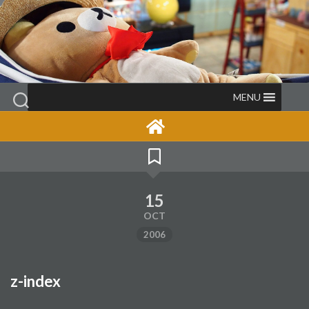
Skip
to
content
MENU
15
OCT
2006
z-index