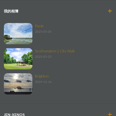
我的相簿
Poole
2025-05-30
Southampton｜City Walk
2025-05-25
Brighton
2024-11-16
JEN-XENOS