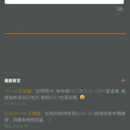
0
COMMENTS
最新留言
JEN
on
叉燒飯
: “
好間唔中, 有時係FACEBOOK COPY返過黎, 呢
度始終係自己地方, 都想KEEP住落去既..
”
Fri, 19 Oct 18
DIEMAN
on
叉燒飯
: “
估唔到你仲有寫BLOG XD 經過咁多年嘅轉
變，我都有啲想寫返。:)
”
Mon, 24 Sep 18