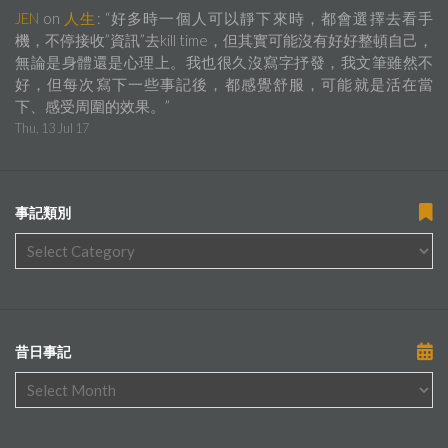
JEN
on
人生
: “
好多時一個人可以靜下來時，都會選擇去看手
機，不停接收”資訊”去kill time，但其實可能沒有好好整頓自己，
無論是身體還是心理上。我也很久沒寫字抒發，我文筆雖然不
好，但每次寫下一些事記後，都感覺舒服，可能就是活在當
下、感受周圍的效果。
”
Thu, 13 Jul 17
事記類別
昔日事記