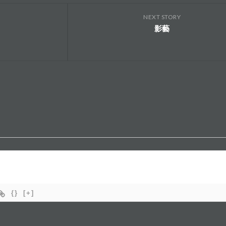
NEXT STORY
影藝
{}
[+]