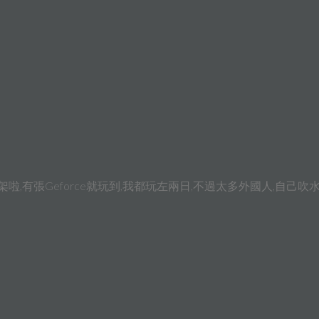
啦,有張Geforce就玩到,我都玩左兩日,不過太多外國人,自己吹水