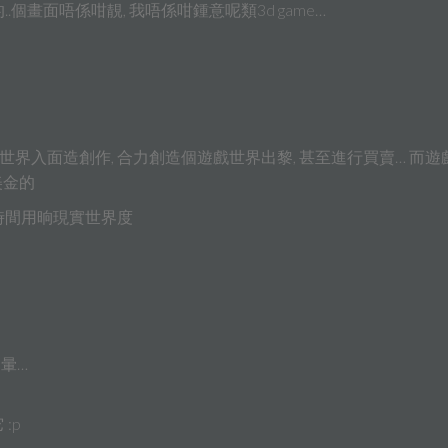
.個畫面唔係咁靚, 我唔係咁鍾意呢類3d game…
界入面造創作, 合力創造個遊戲世界出黎, 甚至進行買賣… 而遊
換美金的
時間用晌現實世界度
暈…
:p