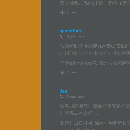
其實我都只係reg下睇一睇係咩來的.
0
spacehunt
19 years ago
佢嘅特點係可以俾玩家自己在佢的世
面用的 Linden dollars 亦可以兌
但我都唔係好鐘意, 我比較鐘意將
0
Jen
19 years ago
因為我睇呢類3d畫面時會覺得好易
同埋美工不太好咁…
我近排成日打機, 都冇乜時間玩其它 