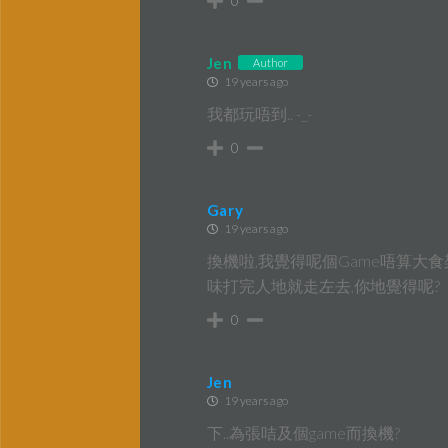
0
Jen
Author
19 years ago
我都玩唔到.. -_-
0
Gary
19 years ago
換機啦,我覺得呢個Game唔算大食架
味打完人地就走左去,你地覺得呢?
0
Jen
19 years ago
下..為張咭及個game而換機?