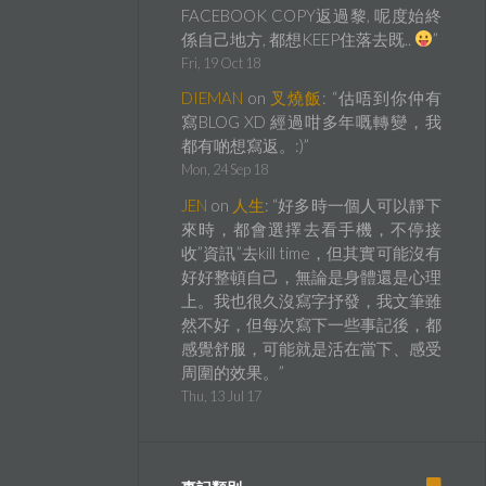
FACEBOOK COPY返過黎, 呢度始終
係自己地方, 都想KEEP住落去既..
”
Fri, 19 Oct 18
DIEMAN
on
叉燒飯
: “
估唔到你仲有
寫BLOG XD 經過咁多年嘅轉變，我
都有啲想寫返。:)
”
Mon, 24 Sep 18
JEN
on
人生
: “
好多時一個人可以靜下
來時，都會選擇去看手機，不停接
收”資訊”去kill time，但其實可能沒有
好好整頓自己，無論是身體還是心理
上。我也很久沒寫字抒發，我文筆雖
然不好，但每次寫下一些事記後，都
感覺舒服，可能就是活在當下、感受
周圍的效果。
”
Thu, 13 Jul 17