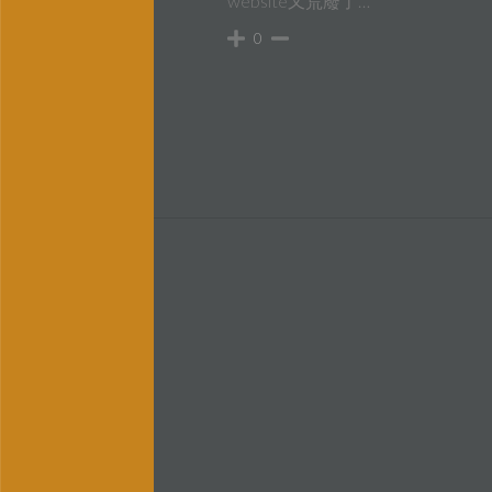
website又荒廢了…
0