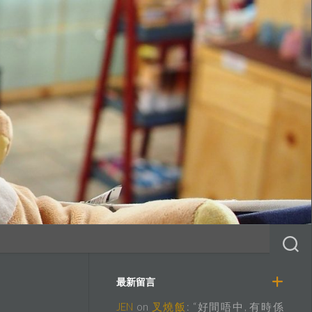
最新留言
JEN
on
叉燒飯
: “
好間唔中, 有時係