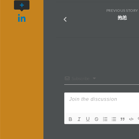
PREVIOUS STORY
抱恙
Subscribe