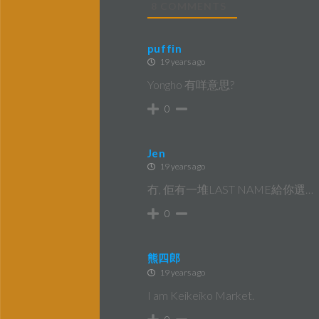
8
COMMENTS
puffin
19 years ago
Yongho 有咩意思?
0
Jen
19 years ago
冇, 佢有一堆LAST NAME給你選…
0
熊四郎
19 years ago
I am Keikeiko Market.