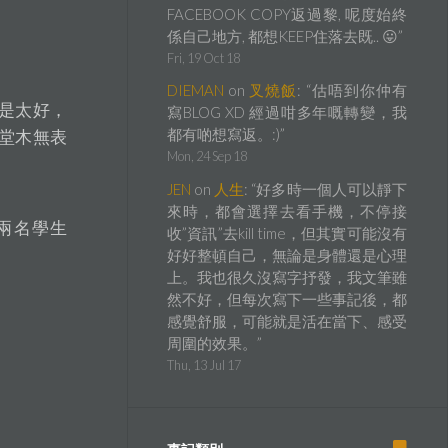
FACEBOOK COPY返過黎, 呢度始終
係自己地方, 都想KEEP住落去既.. 😛
”
Fri, 19 Oct 18
DIEMAN
on
叉燒飯
: “
估唔到你仲有
是太好，
寫BLOG XD 經過咁多年嘅轉變，我
都有啲想寫返。:)
”
堂木無表
Mon, 24 Sep 18
JEN
on
人生
: “
好多時一個人可以靜下
來時，都會選擇去看手機，不停接
兩名學生
收”資訊”去kill time，但其實可能沒有
好好整頓自己，無論是身體還是心理
上。我也很久沒寫字抒發，我文筆雖
然不好，但每次寫下一些事記後，都
感覺舒服，可能就是活在當下、感受
周圍的效果。
”
Thu, 13 Jul 17