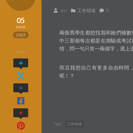
Jen
工作領域
8
05
MAR
兩個舊學生都想找我和她們補數
2007
中三那個每次都是在測驗或考試
情，問一句只答一兩個字，遇上
SHARE
而且我想自己有更多自由時間
呢！？
Tags:
工作領域