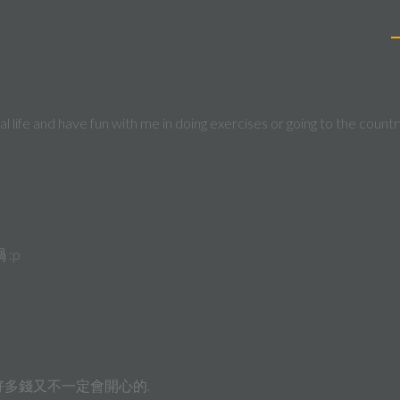
al life and have fun with me in doing exercises or going to the countr
:p
好多錢又不一定會開心的.