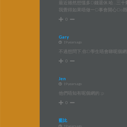
最近雖然想慍多D錢退休,哈…三十
我覺得如果唔做一D事會開心Do既,
0
Gary
19 years ago
不過想問下,你D學生唔會睇呢個網
0
Jen
19 years ago
他們唔知有呢個網的 :p
0
藍比
19 years ago