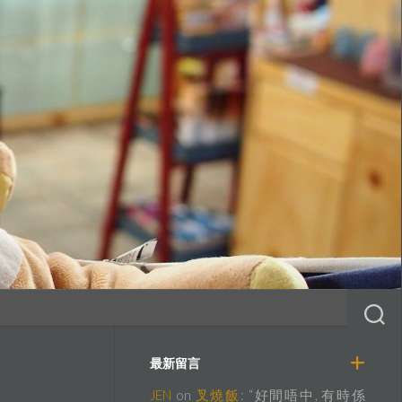
最新留言
JEN
on
叉燒飯
: “
好間唔中, 有時係