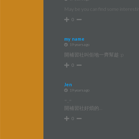
May be you can find some interestin
0
my name
19 years ago
開補習社叫佢地一齊幫趁 :p
0
Jen
19 years ago
=_=
開補習社好煩的…
0