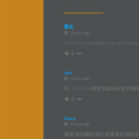
8
COMMENTS
藍比
19 years ago
I think you should give up your tutori
0
Jen
19 years ago
哈…GIVE UP補習我都有好多野做喎 
0
Gary
19 years ago
錢是慍唔曬的,開心很重要的,慍到