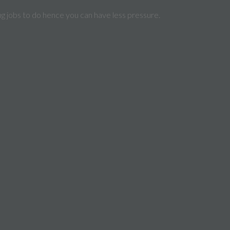
g jobs to do hence you can have less pressure.