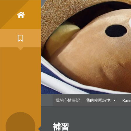
Skip
to
content
我的心情事記
我的校園詩憶
Ran
補習