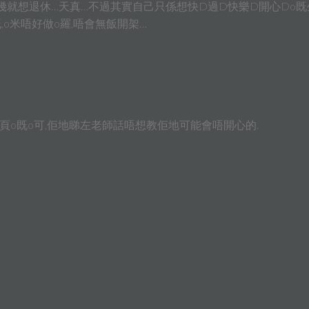
幾就想退休…天真…不過其實自己只係想快D過D快樂D開心Do既生
o米唔好做o羅,唔會無飯開架…
頁o既o可,佢地睇左老師話唔想教佢地可能會唔開心的.