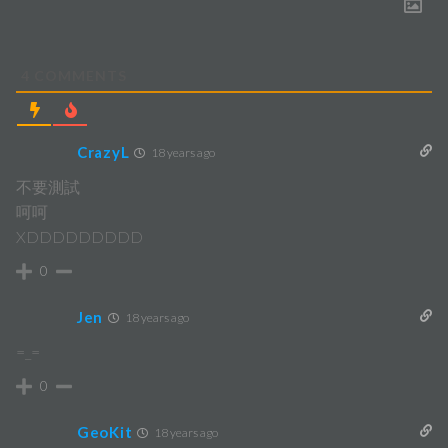
4
COMMENTS
CrazyL
18 years ago
不要測試
呵呵
XDDDDDDDDD
0
Jen
18 years ago
=_=
0
GeoKit
18 years ago