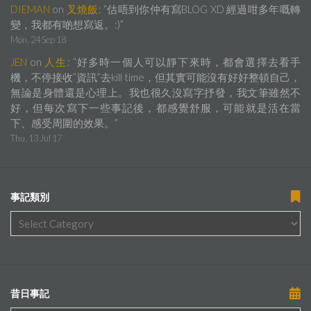
DIEMAN
on
叉燒飯
: “
估唔到你仲有寫BLOG XD 經過咁多年嘅轉
變，我都有啲想寫返。:)
”
Mon, 24 Sep 18
JEN
on
人生
: “
好多時一個人可以靜下來時，都會選擇去看手
機，不停接收”資訊”去kill time，但其實可能沒有好好整頓自己，
無論是身體還是心理上。我也很久沒寫字抒發，我文筆雖然不
好，但每次寫下一些事記後，都感覺舒服，可能就是活在當
下、感受周圍的效果。
”
Thu, 13 Jul 17
事記類別
昔日事記