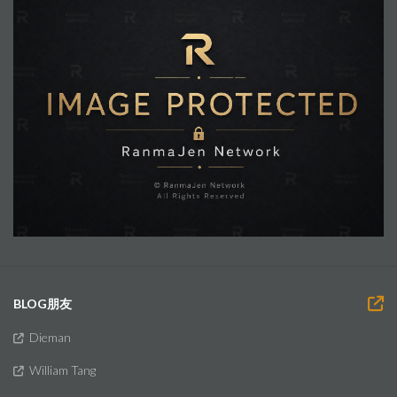
BLOG朋友
Dieman
William Tang