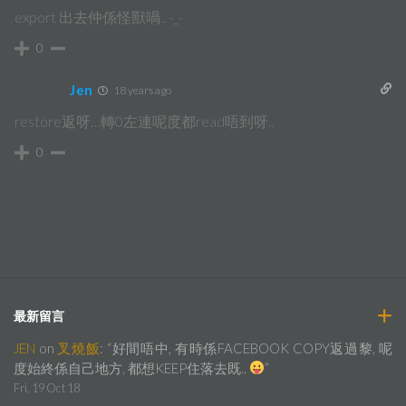
export 出去仲係怪獸喎.. -_-
0
Jen
18 years ago
restore返呀…轉0左連呢度都read唔到呀..
0
最新留言
JEN
on
叉燒飯
: “
好間唔中, 有時係FACEBOOK COPY返過黎, 呢
度始終係自己地方, 都想KEEP住落去既..
”
Fri, 19 Oct 18