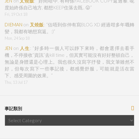
JEN
on
叉燒飯
: “
好間唔中, 有時係FACEBOOK COPY返過黎, 呢
度始終係自己地方, 都想KEEP住落去既.. 😛
”
Fri, 19 Oct 18
DIEMAN
on
叉燒飯
: “
估唔到你仲有寫BLOG XD 經過咁多年嘅轉
變，我都有啲想寫返。:)
”
Mon, 24 Sep 18
JEN
on
人生
: “
好多時一個人可以靜下來時，都會選擇去看手
機，不停接收”資訊”去kill time，但其實可能沒有好好整頓自己，
無論是身體還是心理上。我也很久沒寫字抒發，我文筆雖然不
好，但每次寫下一些事記後，都感覺舒服，可能就是活在當
下、感受周圍的效果。
”
Thu, 13 Jul 17
事記類別