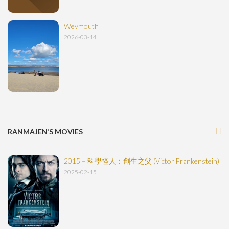
Weymouth
2026-03-14
RANMAJEN’S MOVIES
2015 – 科學怪人：創生之父 (Victor Frankenstein)
2025-02-15