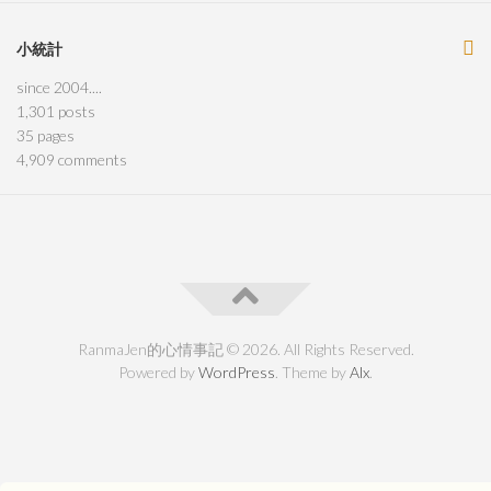
小統計
since 2004....
1,301
posts
35
pages
4,909
comments
RanmaJen的心情事記 © 2026. All Rights Reserved.
Powered by
WordPress
. Theme by
Alx
.