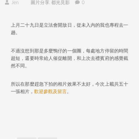
Jen
圖片分享
,
都光見影
0
上月二十九日是立法會開放日
，從未入內的我也專程去一
趟
。
不過沒想到那是多麼鴨仔的一個團
，每處地方停留的時間
超短
，還要時常給人催促離開
，和上次去禮賓府的感覺截
然不同
。
所以在那麼趕急下拍的相片效果不太好
，今次上載共五十
一張相片
，
歡迎參觀及留言
。