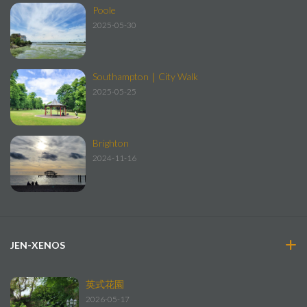
Poole
2025-05-30
Southampton｜City Walk
2025-05-25
Brighton
2024-11-16
JEN-XENOS
英式花園
2026-05-17