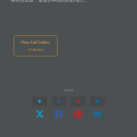
View Full Gallery
11
photos
SHARE