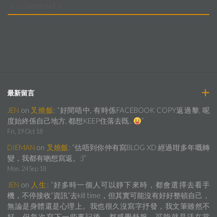
0
COMMENTS
最新留言
JEN
on
叉燒飯
: “
好間唔中, 有時係FACEBOOK COPY返過黎, 呢
度始終係自己地方, 都想KEEP住落去既..
”
Fri, 19 Oct 18
DIEMAN
on
叉燒飯
: “
估唔到你仲有寫BLOG XD 經過咁多年嘅轉
變，我都有啲想寫返。:)
”
Mon, 24 Sep 18
JEN
on
人生
: “
好多時一個人可以靜下來時，都會選擇去看手
機，不停接收”資訊”去kill time，但其實可能沒有好好整頓自己，
無論是身體還是心理上。我也很久沒寫字抒發，我文筆雖然不
好，但每次寫下一些事記後，都感覺舒服，可能就是活在當