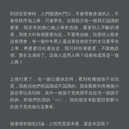
到排至登車時，人們都湧向門口，不會理會身邊的人，不
會有秩序地上車，只會爭先。在我前方有一個我不認識的
婆婆，我非常的擔心她上車有危險，看著別人不斷的湧
著，我便大叫有個婆婆在此，不要再迫她，但那些人根本
沒有理會，有一個中年男人還迫著在他前方的女兒要爭先
上車，將婆婆往右邊迫走，我只好扶著婆婆，不讓她跌
倒。實在太過份了。這個人是男人嗎？或者他還算是一個
人嗎？
之後行累了，在一個公園休息時，看到有幾個孩子在玩
耍，我相信他們有認識或不認識的。朋友觀察到有兩個小
孩在爭玩具玩時，其中一個孩子竟然用手在扭另一個孩子
的肉，即我們所謂的「mit」。我的朋友有點驚訝那麼小
的孩子竟然做出這事來。
接著便和朋友討論：人性究竟是本善，還是本惡呢？