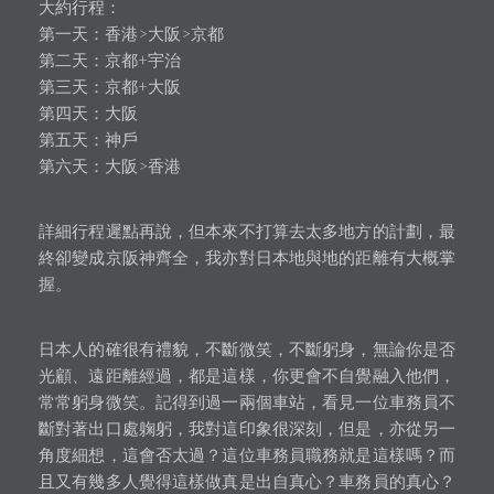
大約行程：
第一天：香港>大阪>京都
第二天：京都+宇治
第三天：京都+大阪
第四天：大阪
第五天：神戶
第六天：大阪>香港
詳細行程遲點再說，但本來不打算去太多地方的計劃，最
終卻變成京阪神齊全，我亦對日本地與地的距離有大概掌
握。
日本人的確很有禮貌，不斷微笑，不斷躬身，無論你是否
光顧、遠距離經過，都是這樣，你更會不自覺融入他們，
常常躬身微笑。記得到過一兩個車站，看見一位車務員不
斷對著出口處躹躬，我對這印象很深刻，但是，亦從另一
角度細想，這會否太過？這位車務員職務就是這樣嗎？而
且又有幾多人覺得這樣做真是出自真心？車務員的真心？