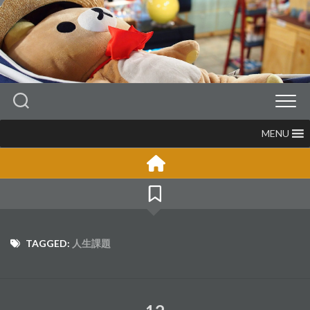
Skip
to
content
MENU
TAGGED:
人生課題