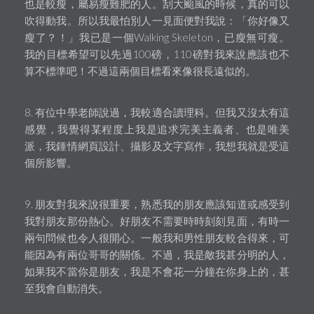
也是較瘦，屬易瘦難肥的人。刮大颱風的時候，真的可以
吹得動我。所以我最怕別人一見面便對我說：「你好像又
瘦了？！」我已是一個Walking Skeleton，已瘦無可瘦。
我的目標希望可以先過100磅，110磅對我來說應該也不
算不標準吧！不過這兩個目標看來像很長遠似的。
8. 有位中學老師說過，我較適合讀理科。但我又沒太有這
感覺，我覺得某程度上我是追求完美主義者、也是唯美
派，我鍾情網頁設計、攝影及文字寫作，我想我就是受這
個所影響。
9. 朋友對我來說很重要，熟悉我的朋友應該知道或感受到
我對朋友那份熱心。好朋友不需要時時刻刻見面，有時一
兩句問候也令人很開心。一般我和男性朋友較合得來，可
能因為有兩位哥哥的關係。不過，我是敵我甚分明的人，
如果我不當你是朋友，我是不會花一分鐘在你身上的，甚
至我會自動消失。