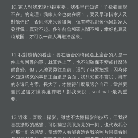
10. 家人對我來說也很重要，我很早已知道「子欲養而親
不在」的道理﹝我家人全也健在啊﹞，要及早珍惜家人及
對他們好，否則將來只會後悔。但有時我都會偶爾對家人
發脾氣，真對不起。多年前曾和家人鬧不和，幸好也算及
時放開，才可以一家人再融洽起來。
11. 我對感情的看法：要在適合的時候遇上適合的人是一
件非常困難的事，就算遇上了，也不能確保不變或什麼時
候會變。但，人總要勇往直前，遇到了就要把握，因為你
不知道將來的事是正面還是負面，我只知道不嘗試，擁有
的永遠只有零。長大了，才懂得什麼最適合自己，當然要
嘗試過後才懂得選擇吧！對我來說，soul mate最為重
要。
12. 近來，喜歡上攝影。雖然不太懂攝影的技巧，但我很
喜歡攝影的感覺，可以捕捉我眼所見的一刻，也代表我心
裡那一刻的感覺，當然旁人看能否透過我的照片同樣看到