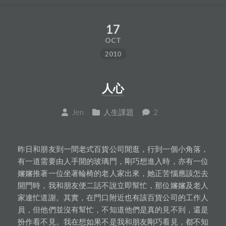
17
OCT
2010
人心
Jen
人生課題
2
昨日和朋友到一間老式百貨公司閒逛，行到一個小角落，
有一道需要由人手開的玻璃門，剛巧想進入時，亦有一位
嬸嬸推著一位坐著輪椅的老人家出來，她正苦惱應該怎去
開門時，我和朋友便二話不說立即幫忙，那位嬸嬸及老人
家連忙道謝。其實，在門口附近也有該百貨公司的工作人
員，但他們並沒有幫忙，不知道他們是真的見不到，還是
扮作看不見。我在想如果不是我和朋友剛巧看見，都不知