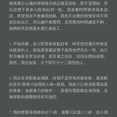
會挑選出心儀的再慢慢仔細品嘗及回味，那才是開始，所
以說雙子座多心較為貼切一點。我多數時間會有很多說
話，希望朋友不會嫌我煩氣。我也不自覺的很懂安排不同
節目給自己，所以總不會覺悶，反而覺得時間總是不夠，
媽媽時常說我週末還忙過返工。
5. 不知何解，從小對星座有點好奇，時常想找屬天秤座及
水瓶座的人，因為星座書說雙子座與他們天生一對。自己
對天蠍座非常沒好感，甚至避之則吉，但現在開始改觀。
當然，我也知道，天下間不只十二類型的人。
6. 我出名喜歡吸血殭屍，但我不是所有的都喜歡，最喜歡
的是安‧萊斯小說裡的人物─路易。我從小已很喜歡看詭異
的東東﹝血腥暴力的除外﹞，當看到電影吸血迷情後，這
種喜歡的感覺變得非常強烈。
7. 我的體重長期維持在95磅，最重只試過102磅，從小我