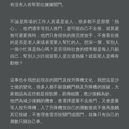
有沒有人肯幫那位嬸嬸開門。
不論是商場的工作人員還是途人，很多都不是那麼「熱
心」，他們通常等別人推門，盡可能自己不去推，就算避
無可避要推時，他們只會很快的推完便放手，不會看在後
的是否是老人家或者需要人幫忙的人。想深一層，幫別人
一個小忙算是熱心嗎？是否現時社會的標準都是每人只顧
自己，幫別人少許就當那人是古道熱腸？就當那人是稀有
動物？
這事也令我想起現在的開門及按升降機文化，我想這是沙
士後的變化，很多人都不願接觸門柄及升降機的按鍵，大
家都認為這些都是很骯髒，易傳細菌，應少接觸為妙。
他們為減少接觸的機會，會選擇盡量不去推門，又會盡量
等人按升降機，入了升降機按自己的層數後就不會再接觸
其它按鍵，不會理會需否按關門或開門，就像只有自己的
層數只關自己事。