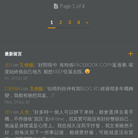
Page 1 of 4
1
2
3
4
»
最新留言
JEN
on
叉燒飯
: “
好間唔中, 有時係FACEBOOK COPY返過黎, 呢
度始終係自己地方, 都想KEEP住落去既..
”
Fri, 19 Oct 18
DIEMAN
on
叉燒飯
: “
估唔到你仲有寫BLOG XD 經過咁多年嘅轉
變，我都有啲想寫返。:)
”
Mon, 24 Sep 18
JEN
on
人生
: “
好多時一個人可以靜下來時，都會選擇去看手
機，不停接收”資訊”去kill time，但其實可能沒有好好整頓自己，
無論是身體還是心理上。我也很久沒寫字抒發，我文筆雖然不
好，但每次寫下一些事記後，都感覺舒服，可能就是活在當