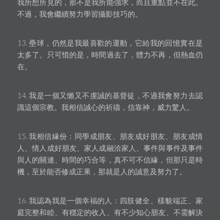
我所想所見的，那不是我所能強求，而且重點並不在此。
不過，我會繼續努力學習攝影技巧的。
13. 壘球，仍然是我最喜歡的運動，它給我的回憶實在是
太多了。只可惜的是，時間過去了，體力不再，但熱血仍
在。
14. 我是一個又懶又不虔誠的基督徒，不過我會努力去認
識這個宗教。我相信誠心的祈禱，信靠神，威力驚人。
15. 我相信緣份：同學成朋友、朋友成好朋友、朋友成情
人、情人成好朋友、家人成融洽家人、事件與事件及事件
與人的關連、時間的巧合等，真不可不信緣，但那只是時
機，至於能否修成正果，那就是人的誠意及努力了。
16. 我認為我是一個幸福的人：四肢健全、樣貌端正、家
庭完整和睦、有穩定的收入、有不少知心朋友、不需解決