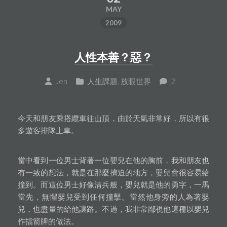
MAY
2009
人性本善？惡？
Jen
人生課題
,
放眼世界
2
今天和朋友乘搭纜車往山頂，由於天氣非常好，所以有很
多遊客排隊上車。
當中看到一位男士背著一位嬰兒在他的胸前，我和朋友也
有一致的想法，就是在那麼擠迫的地方，嬰兒會很容易給
撞到。而這位男士好像清兵般，嬰兒就是他的勇字，一馬
當先，無懼嬰兒受到任何撞擊。當然他身旁的人為著嬰
兒，也盡量的給他讓路。不過，我非常鄙視他這種以嬰兒
作擋箭牌的做法。