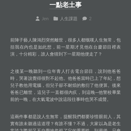
一點老土事
Jen
人生課題
2
前陣子藝人陳鴻烈突然離世，很多人都慨嘆人生無常，包
括我在內也是如此想，前一星期才見他在台慶節目裡表
演，十分精彩，誰人會猜到下一星期他便走了？
之後某一晚聽到一位年青人打去電台節目，說到他爸爸
時，哭著說覺得很對不起他。他爸爸當時已上了年紀，想
兒子教他用電腦，但兒子卻不耐煩的敷衍了他便算。後來
爸爸已離世，這兒子一直都很內疚，到這晚─他警校畢業
前的一晚，在大氣電波中說這段往事時也哭不成聲。
這兩件事都是說人生無常，提醒我們都要珍惜眼前人，其
實有誰未聽過這道理？有誰不懂？不過，大家以為是老生
常談之際卻又不自覺地忽視了它的重要性，到最後，只會