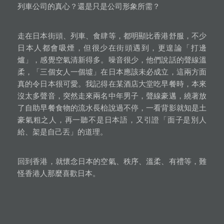
列車公司的真心？還是只是公司形象所需？
走在日本街頭、列車、食肆等，都明顯比香港舒服，不少
日本人都會吸煙，但很少在街頭遇到，更遑論「打邊
爐」，感覺空氣清新得多。噪音很少，他們說話的聲線溫
柔，「三個女人一個墟」在日本應該未必成立，這兩方面
真的令日本很可愛。我記得在某酒店大堂吃早餐時，本來
沒太多聲音，突然走來兩名中年男子，聲線豪邁，繞著放
了自助早餐食物的流水長枱說過不停，一看背影就知是土
豪氣粗之人，再一聽不是日本語，又引證「面子是別人
給、架是自己丟」的道理。
回到香港，就懷念日本的空氣、秩序、溫柔、有禮等，難
怪香港人那麼喜歡日本。