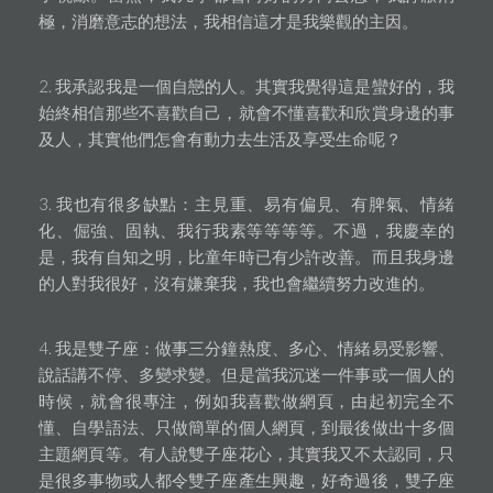
極，消磨意志的想法，我相信這才是我樂觀的主因。
2. 我承認我是一個自戀的人。其實我覺得這是蠻好的，我
始終相信那些不喜歡自己，就會不懂喜歡和欣賞身邊的事
及人，其實他們怎會有動力去生活及享受生命呢？
3. 我也有很多缺點：主見重、易有偏見、有脾氣、情緒
化、倔強、固執、我行我素等等等等。不過，我慶幸的
是，我有自知之明，比童年時已有少許改善。而且我身邊
的人對我很好，沒有嫌棄我，我也會繼續努力改進的。
4. 我是雙子座：做事三分鐘熱度、多心、情緒易受影響、
說話講不停、多變求變。但是當我沉迷一件事或一個人的
時候，就會很專注，例如我喜歡做網頁，由起初完全不
懂、自學語法、只做簡單的個人網頁，到最後做出十多個
主題網頁等。有人說雙子座花心，其實我又不太認同，只
是很多事物或人都令雙子座產生興趣，好奇過後，雙子座