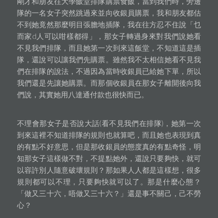
剛才和朋友往大學飯堂排隊購票食飯，當到我們時，旁邊
隊的一名女子突然跳過來並向收銀員購票，我和朋友都估
不到她竟然那麼明目張膽地插隊，我在往方忍不住說「乜
而家d人可以咁樣都得」，那女子轉過身來對我們說她看
不見我們排隊，而且她第一次到來這飯堂，不知道這是插
隊，還說可以讓我們先購票。雖然我不太相信她看不見我
們在排隊的說法，不過因為當時收銀員已給她下單，所以
我們還是先讓她購票。而那個收銀員在那女子離開後向我
們說，其實她用八達通付款也很快而已。
不理會那女子是否說大話(看不見我們在排隊)，她第一次
到來這裡不知道排隊的規則也就算吧，而且她也表現到真
的有點不好意思，但是那收銀員的態度真的有點奇怪，明
知那女子這樣做不對，不提點她外，還說只要夠快，就可
以容許別人隨意破壞規則？那如果人人都是這樣想，很多
規則都可以不理，只要夠快就可以了。那是什麼心態？
「做又三十六，唔做又三十六？」還是事不關己，己不勞
心？