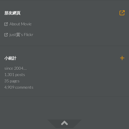
朋友網頁
About Movie
just質’s Flickr
小統計
since 2004....
1,301
posts
35
pages
4,909
comments