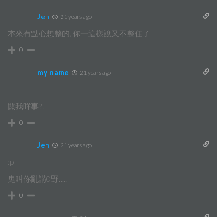
Jen
21 years ago
本來有點心想整的, 你一這樣說又不整住了
0
my name
21 years ago
-_-
關我咩事?!
0
Jen
21 years ago
:p
鬼叫你亂講0野…..
0