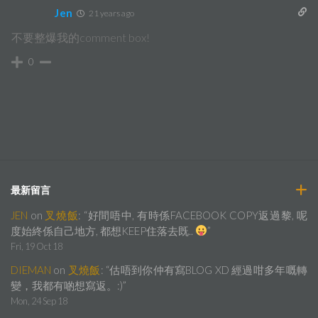
Jen
21 years ago
不要整爆我的comment box!
0
最新留言
JEN
on
叉燒飯
: “
好間唔中, 有時係FACEBOOK COPY返過黎, 呢
度始終係自己地方, 都想KEEP住落去既..
”
Fri, 19 Oct 18
DIEMAN
on
叉燒飯
: “
估唔到你仲有寫BLOG XD 經過咁多年嘅轉
變，我都有啲想寫返。:)
”
Mon, 24 Sep 18