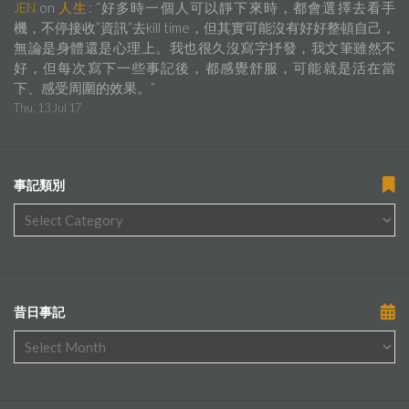
JEN
on
人生
: “
好多時一個人可以靜下來時，都會選擇去看手
機，不停接收”資訊”去kill time，但其實可能沒有好好整頓自己，
無論是身體還是心理上。我也很久沒寫字抒發，我文筆雖然不
好，但每次寫下一些事記後，都感覺舒服，可能就是活在當
下、感受周圍的效果。
”
Thu, 13 Jul 17
事記類別
昔日事記