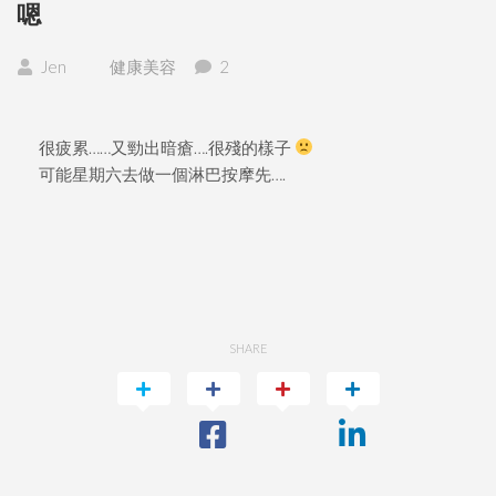
嗯
Jen
健康美容
2
很疲累……又勁出暗瘡….很殘的樣子
可能星期六去做一個淋巴按摩先….
SHARE