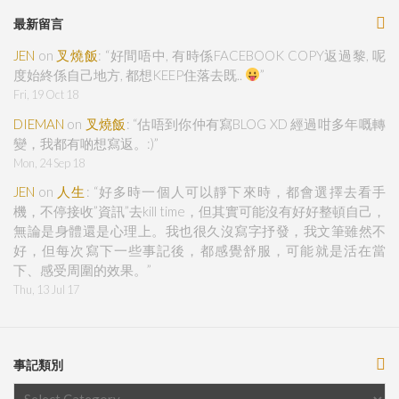
最新留言
JEN
on
叉燒飯
: “
好間唔中, 有時係FACEBOOK COPY返過黎, 呢
度始終係自己地方, 都想KEEP住落去既..
”
Fri, 19 Oct 18
DIEMAN
on
叉燒飯
: “
估唔到你仲有寫BLOG XD 經過咁多年嘅轉
變，我都有啲想寫返。:)
”
Mon, 24 Sep 18
JEN
on
人生
: “
好多時一個人可以靜下來時，都會選擇去看手
機，不停接收”資訊”去kill time，但其實可能沒有好好整頓自己，
無論是身體還是心理上。我也很久沒寫字抒發，我文筆雖然不
好，但每次寫下一些事記後，都感覺舒服，可能就是活在當
下、感受周圍的效果。
”
Thu, 13 Jul 17
事記類別