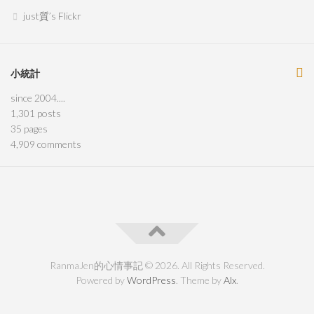
just質’s Flickr
小統計
since 2004....
1,301
posts
35
pages
4,909
comments
RanmaJen的心情事記 © 2026. All Rights Reserved.
Powered by
WordPress
. Theme by
Alx
.