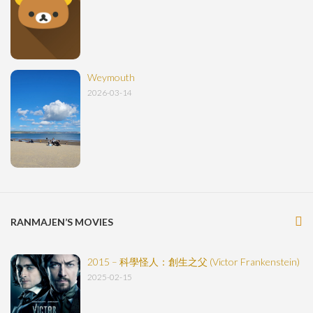
Weymouth
2026-03-14
RANMAJEN’S MOVIES
2015 – 科學怪人：創生之父 (Victor Frankenstein)
2025-02-15