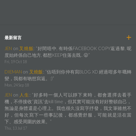
最新留言
JEN
on
叉燒飯
: “
好間唔中, 有時係FACEBOOK COPY返過黎, 呢
度始終係自己地方, 都想KEEP住落去既.. 😛
”
Fri, 19 Oct 18
DIEMAN
on
叉燒飯
: “
估唔到你仲有寫BLOG XD 經過咁多年嘅轉
變，我都有啲想寫返。:)
”
Mon, 24 Sep 18
JEN
on
人生
: “
好多時一個人可以靜下來時，都會選擇去看手
機，不停接收”資訊”去kill time，但其實可能沒有好好整頓自己，
無論是身體還是心理上。我也很久沒寫字抒發，我文筆雖然不
好，但每次寫下一些事記後，都感覺舒服，可能就是活在當
下、感受周圍的效果。
”
Thu, 13 Jul 17