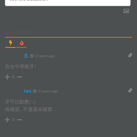
2
COMMENTS
土
21 years ago
你去中學教牙?
0
Jen
21 years ago
牙可以點教? :p
係補習…不過還未確實….
0