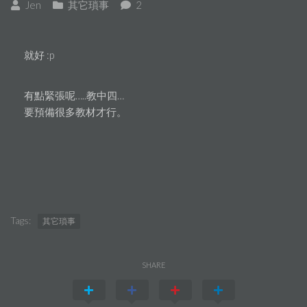
Jen
其它瑣事
2
就好 :p
有點緊張呢…..教中四…
要預備很多教材才行。
Tags:
其它瑣事
SHARE