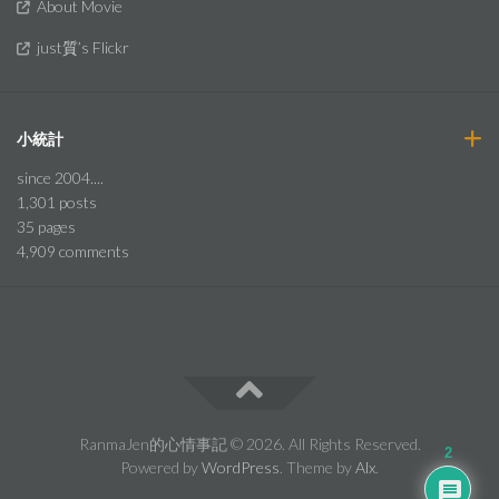
About Movie
just質’s Flickr
小統計
since 2004....
1,301
posts
35
pages
4,909
comments
RanmaJen的心情事記 © 2026. All Rights Reserved.
2
Powered by
WordPress
. Theme by
Alx
.