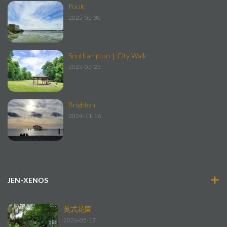
Poole
2025-05-30
Southampton｜City Walk
2025-05-25
Brighton
2024-11-16
JEN-XENOS
英式花園
2026-05-17