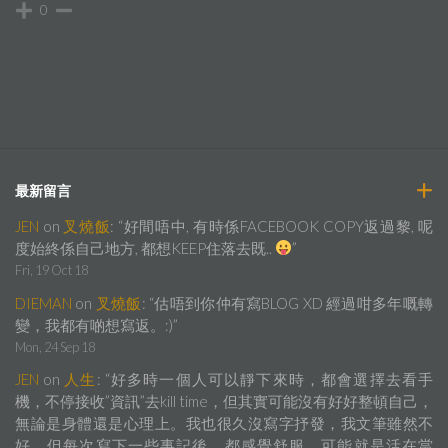
0
最新留言
JEN
on
叉燒飯
: “
好間唔中, 有時係FACEBOOK COPY返過黎, 呢
度始終係自己地方, 都想KEEP住落去既..
”
Fri, 19 Oct 18
DIEMAN
on
叉燒飯
: “
估唔到你仲有寫BLOG XD 經過咁多年嘅轉
變，我都有啲想寫返。:)
”
Mon, 24 Sep 18
JEN
on
人生
: “
好多時一個人可以靜下來時，都會選擇去看手
機，不停接收”資訊”去kill time，但其實可能沒有好好整頓自己，
無論是身體還是心理上。我也很久沒寫字抒發，我文筆雖然不
好，但每次寫下一些事記後，都感覺舒服，可能就是活在當