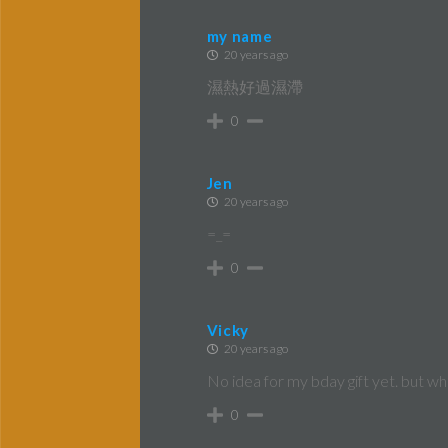
my name
20 years ago
濕熱好過濕滯
0
Jen
20 years ago
=_=
0
Vicky
20 years ago
No idea for my bday gift yet. but w
0