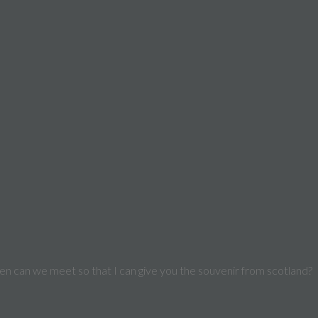
hen can we meet so that I can give you the souvenir from scotland?