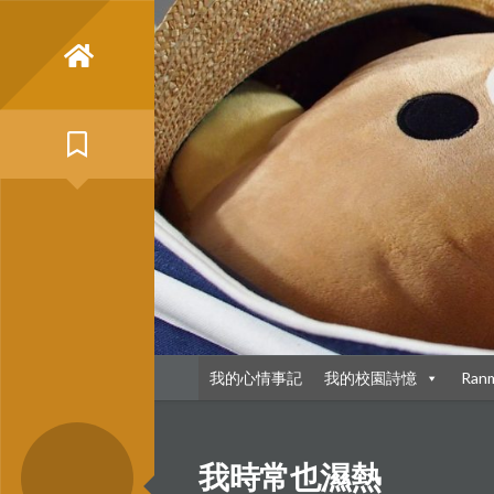
Skip
to
content
我的心情事記
我的校園詩憶
Ran
我時常也濕熱