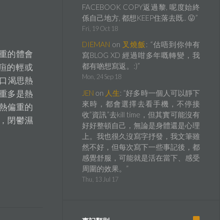
FACEBOOK COPY返過黎, 呢度始終
係自己地方, 都想KEEP住落去既.. 😛
”
Fri, 19 Oct 18
DIEMAN
on
叉燒飯
: “
估唔到你仲有
重的體會
寫BLOG XD 經過咁多年嘅轉變，我
都有啲想寫返。:)
”
疸的輕或
Mon, 24 Sep 18
口渴思熱
重多是熱
JEN
on
人生
: “
好多時一個人可以靜下
來時，都會選擇去看手機，不停接
熱偏重的
收”資訊”去kill time，但其實可能沒有
，閉鬱濕
好好整頓自己，無論是身體還是心理
上。我也很久沒寫字抒發，我文筆雖
然不好，但每次寫下一些事記後，都
感覺舒服，可能就是活在當下、感受
周圍的效果。
”
Thu, 13 Jul 17