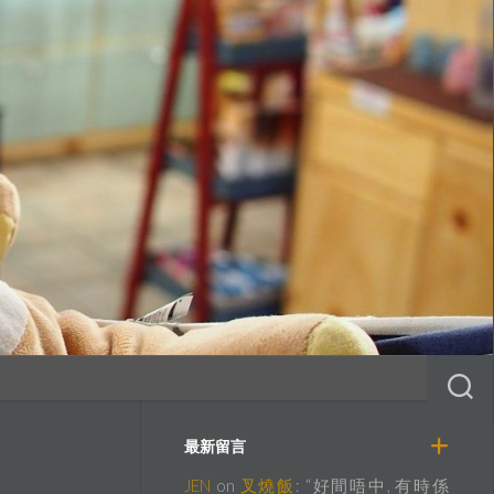
最新留言
JEN
on
叉燒飯
: “
好間唔中, 有時係