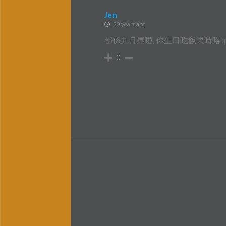
Jen
20 years ago
都係九月尾啦, 你生日吃飯果時咯 :
0