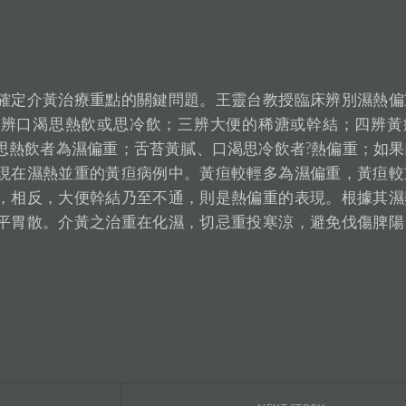
確定介黃治療重點的關鍵問題。王靈台教授臨床辨別濕熱偏
二辨口渴思熱飲或思冷飲；三辨大便的稀溏或幹結；四辨黃
思熱飲者為濕偏重；舌苔黃膩、口渴思冷飲者?熱偏重；如果
現在濕熱並重的黃疸病例中。黃疸較輕多為濕偏重，黃疸較
，相反，大便幹結乃至不通，則是熱偏重的表現。根據其濕
平胃散。介黃之治重在化濕，切忌重投寒涼，避免伐傷脾陽