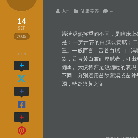
Jen
健康美容
4
14
SEP
辨清濕熱輕重的不同，是臨床上
2005
是：一辨舌苔的白膩或黃膩；
重。一般而言，舌苔白膩、口渴
SHARE
欽，舌苔黃白兼而厚膩者，可出
偏重。大便稀溏是濕偏輕的表現
不同，分別選用茵陳蒿湯或茵陳
濁，轉為陰黃之症。