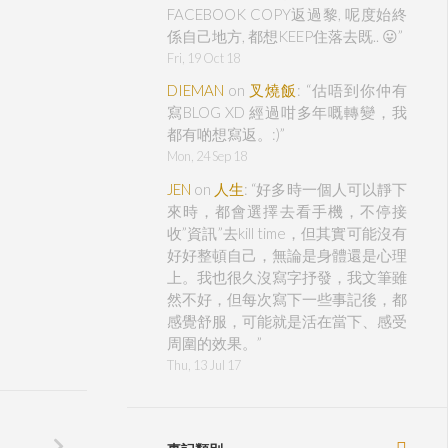
FACEBOOK COPY返過黎, 呢度始終
係自己地方, 都想KEEP住落去既.. 😛
”
Fri, 19 Oct 18
DIEMAN
on
叉燒飯
: “
估唔到你仲有
寫BLOG XD 經過咁多年嘅轉變，我
都有啲想寫返。:)
”
Mon, 24 Sep 18
JEN
on
人生
: “
好多時一個人可以靜下
來時，都會選擇去看手機，不停接
收”資訊”去kill time，但其實可能沒有
好好整頓自己，無論是身體還是心理
上。我也很久沒寫字抒發，我文筆雖
然不好，但每次寫下一些事記後，都
感覺舒服，可能就是活在當下、感受
周圍的效果。
”
Thu, 13 Jul 17