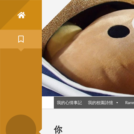
Skip
to
content
我的心情事記
我的校園詩憶
Ran
你