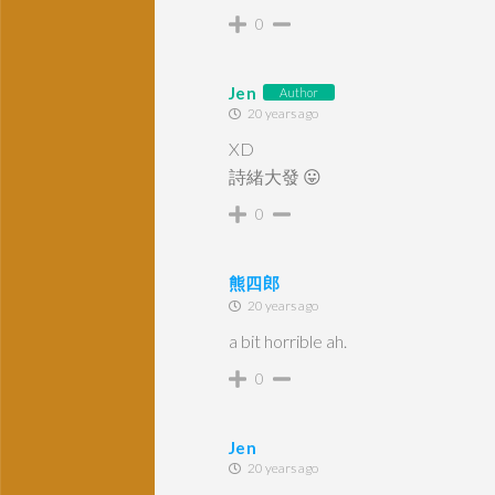
0
Jen
Author
20 years ago
XD
詩緒大發 😛
0
熊四郎
20 years ago
a bit horrible ah.
0
Jen
20 years ago