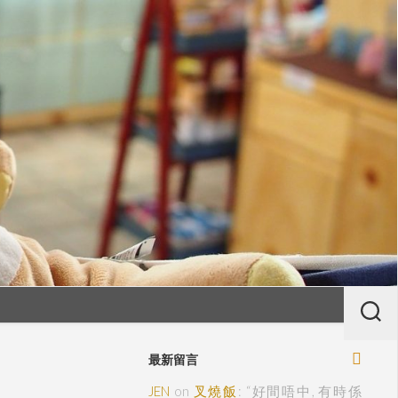
最新留言
JEN
on
叉燒飯
: “
好間唔中, 有時係