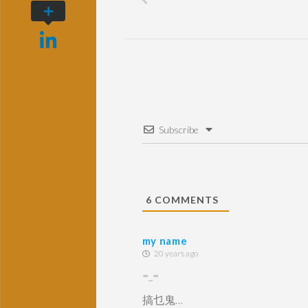
Subscribe
6
COMMENTS
my name
20 years ago
=_=
搞乜鬼…