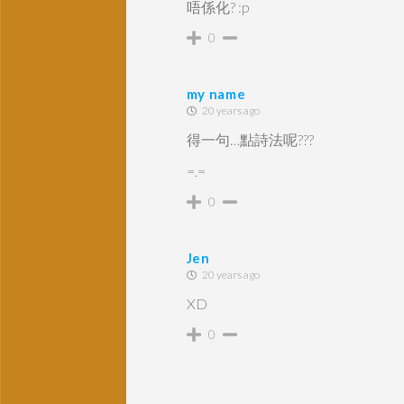
唔係化? :p
0
my name
20 years ago
得一句…點詩法呢???
=.=
0
Jen
20 years ago
XD
0