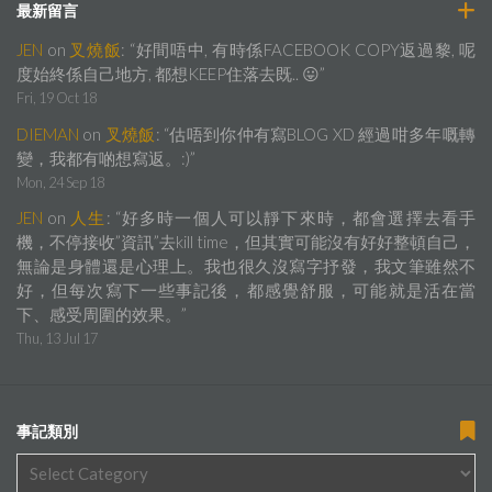
最新留言
JEN
on
叉燒飯
: “
好間唔中, 有時係FACEBOOK COPY返過黎, 呢
度始終係自己地方, 都想KEEP住落去既.. 😛
”
Fri, 19 Oct 18
DIEMAN
on
叉燒飯
: “
估唔到你仲有寫BLOG XD 經過咁多年嘅轉
變，我都有啲想寫返。:)
”
Mon, 24 Sep 18
JEN
on
人生
: “
好多時一個人可以靜下來時，都會選擇去看手
機，不停接收”資訊”去kill time，但其實可能沒有好好整頓自己，
無論是身體還是心理上。我也很久沒寫字抒發，我文筆雖然不
好，但每次寫下一些事記後，都感覺舒服，可能就是活在當
下、感受周圍的效果。
”
Thu, 13 Jul 17
事記類別