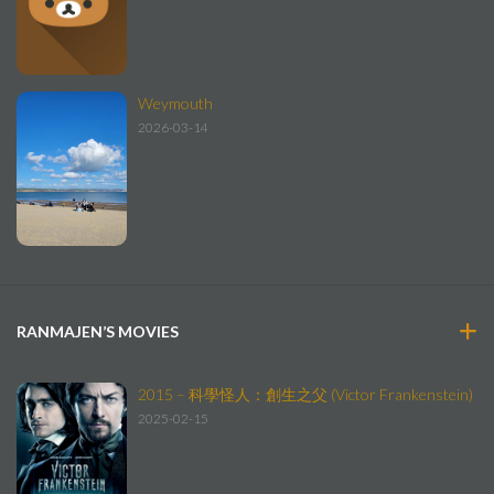
Weymouth
2026-03-14
RANMAJEN’S MOVIES
2015 – 科學怪人：創生之父 (Victor Frankenstein)
2025-02-15