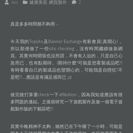
Jen
健康美容
,
網頁製作
2
真是多多時間都不夠用 -.-
今天我的Topsite及Banner Exchange有新會員(真開心)，
所以順便做了一些site checking，沒有時間繼續做新網
頁。其實何時開張也沒所謂，不會有人迫的，只是自己心
急而已，也有點期待。(期待什麼?可能是想看製成品吧?!
有時看看自己的製成品也蠻開心的，可能我是自戀狂?不
是吧?!….應該是有滿足感而已 :p)
做完後打算要check一下affiliation，因為我知道應該有很
多問題的連結。之後就研究一下遊戲製作及做一個電子遊
戲製作版的下載區吧?!
其實今晚精神不太夠，雖然已在下午睡了一小時，可能是