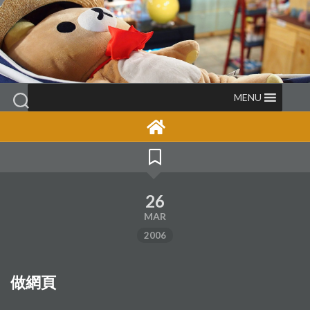
Skip
to
content
MENU
26
MAR
2006
做網頁