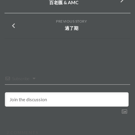
百老匯 & AMC
PREVIOUS STORY
過了期
Subscribe
2
COMMENTS