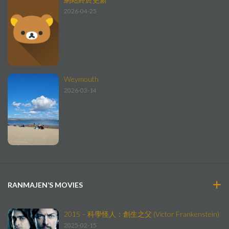
2026-04-25
Weymouth
2026-03-14
RANMAJEN’S MOVIES
2015 – 科學怪人：創生之父 (Victor Frankenstein)
2025-02-15