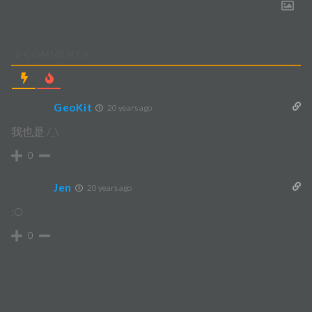
2
COMMENTS
GeoKit
20 years ago
我也是 /_\
0
Jen
20 years ago
:O
0