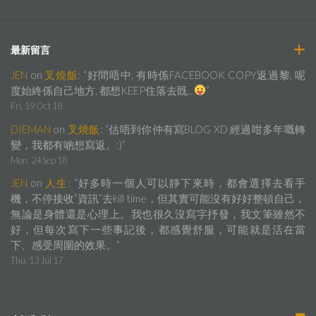
最新留言
JEN
on
叉燒飯
: “
好間唔中, 有時係FACEBOOK COPY返過黎, 呢
度始終係自己地方, 都想KEEP住落去既..
”
Fri, 19 Oct 18
DIEMAN
on
叉燒飯
: “
估唔到你仲有寫BLOG XD 經過咁多年嘅轉
變，我都有啲想寫返。:)
”
Mon, 24 Sep 18
JEN
on
人生
: “
好多時一個人可以靜下來時，都會選擇去看手
機，不停接收”資訊”去kill time，但其實可能沒有好好整頓自己，
無論是身體還是心理上。我也很久沒寫字抒發，我文筆雖然不
好，但每次寫下一些事記後，都感覺舒服，可能就是活在當
下、感受周圍的效果。
”
Thu, 13 Jul 17