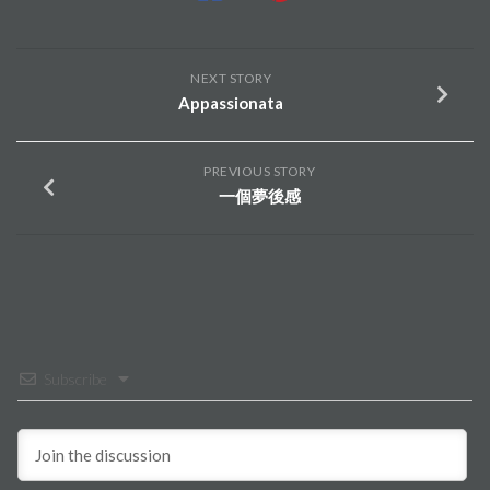
NEXT STORY
Appassionata
PREVIOUS STORY
一個夢後感
Subscribe