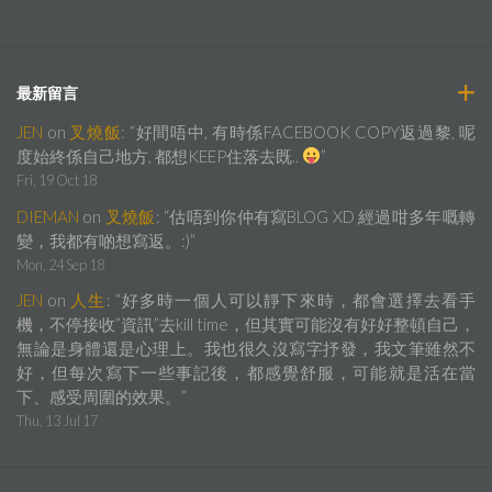
最新留言
JEN
on
叉燒飯
: “
好間唔中, 有時係FACEBOOK COPY返過黎, 呢
度始終係自己地方, 都想KEEP住落去既..
”
Fri, 19 Oct 18
DIEMAN
on
叉燒飯
: “
估唔到你仲有寫BLOG XD 經過咁多年嘅轉
變，我都有啲想寫返。:)
”
Mon, 24 Sep 18
JEN
on
人生
: “
好多時一個人可以靜下來時，都會選擇去看手
機，不停接收”資訊”去kill time，但其實可能沒有好好整頓自己，
無論是身體還是心理上。我也很久沒寫字抒發，我文筆雖然不
好，但每次寫下一些事記後，都感覺舒服，可能就是活在當
下、感受周圍的效果。
”
Thu, 13 Jul 17