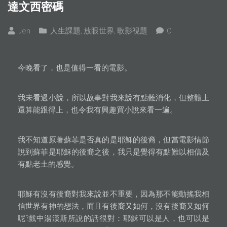
達文西密碼
Jen
人生課題
,
放眼世界
,
歌影視題
0
今晚看了，也是值得一看的電影。
我未看過小說，所以故事對我來說有點難消化，但整體上
還算能跟得上，也令我有興趣買小說來看一遍。
我不知道原著蘇菲是否真的是耶穌的後裔，但當電影情節
說到蘇菲是耶穌的後裔之後，我只是覺得有點難以相信及
有點老土的感覺。
耶穌有沒有後裔對我來說並不重要，因為那不能動搖我相
信世界有神的想法，而且有後裔又如何，沒有後裔又如何
呢?戲中湯漢斯所說的話很對：耶穌可以是人，也可以是