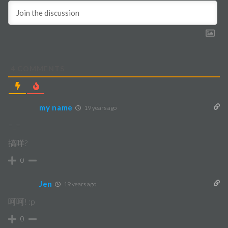
4
COMMENTS
my name
19 years ago
=_=
搞咩?
0
Jen
19 years ago
呵呵! :p
0