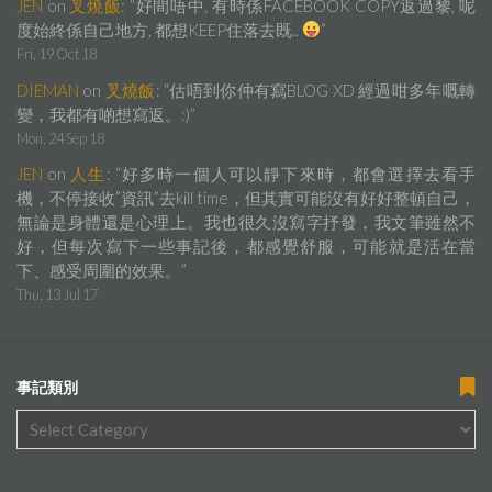
JEN
on
叉燒飯
: “
好間唔中, 有時係FACEBOOK COPY返過黎, 呢
度始終係自己地方, 都想KEEP住落去既..
”
Fri, 19 Oct 18
DIEMAN
on
叉燒飯
: “
估唔到你仲有寫BLOG XD 經過咁多年嘅轉
變，我都有啲想寫返。:)
”
Mon, 24 Sep 18
JEN
on
人生
: “
好多時一個人可以靜下來時，都會選擇去看手
機，不停接收”資訊”去kill time，但其實可能沒有好好整頓自己，
無論是身體還是心理上。我也很久沒寫字抒發，我文筆雖然不
好，但每次寫下一些事記後，都感覺舒服，可能就是活在當
下、感受周圍的效果。
”
Thu, 13 Jul 17
事記類別