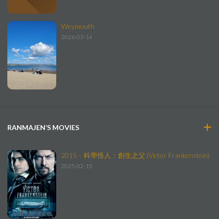
Weymouth
2026-03-14
RANMAJEN’S MOVIES
2015 – 科學怪人：創生之父 (Victor Frankenstein)
2025-02-15