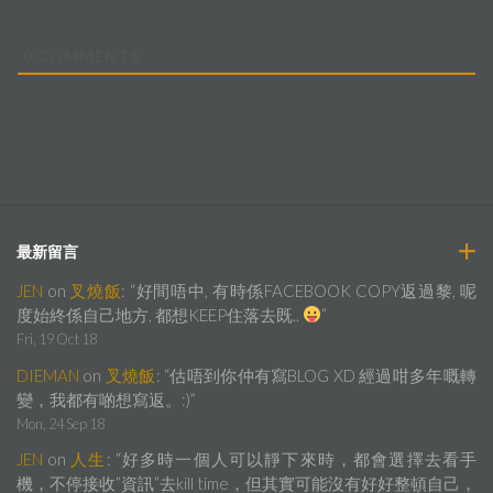
0
COMMENTS
最新留言
JEN
on
叉燒飯
: “
好間唔中, 有時係FACEBOOK COPY返過黎, 呢
度始終係自己地方, 都想KEEP住落去既..
”
Fri, 19 Oct 18
DIEMAN
on
叉燒飯
: “
估唔到你仲有寫BLOG XD 經過咁多年嘅轉
變，我都有啲想寫返。:)
”
Mon, 24 Sep 18
JEN
on
人生
: “
好多時一個人可以靜下來時，都會選擇去看手
機，不停接收”資訊”去kill time，但其實可能沒有好好整頓自己，