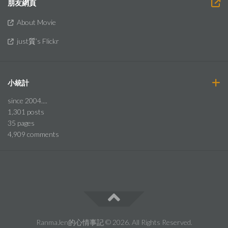
朋友網頁
About Movie
just質’s Flickr
小統計
since 2004....
1,301
posts
35
pages
4,909
comments
RanmaJen的心情事記 © 2026. All Rights Reserved.