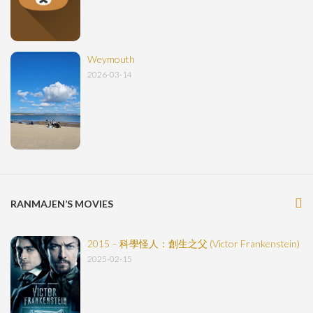
Weymouth
2026-03-14
RANMAJEN’S MOVIES
2015 – 科學怪人：創生之父 (Victor Frankenstein)
2025-02-15