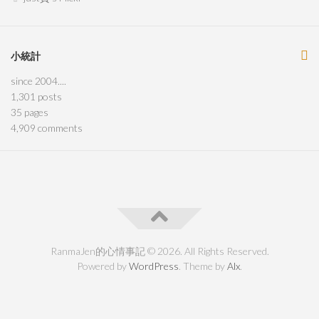
小統計
since 2004....
1,301
posts
35
pages
4,909
comments
RanmaJen的心情事記 © 2026. All Rights Reserved.
Powered by
WordPress
. Theme by
Alx
.